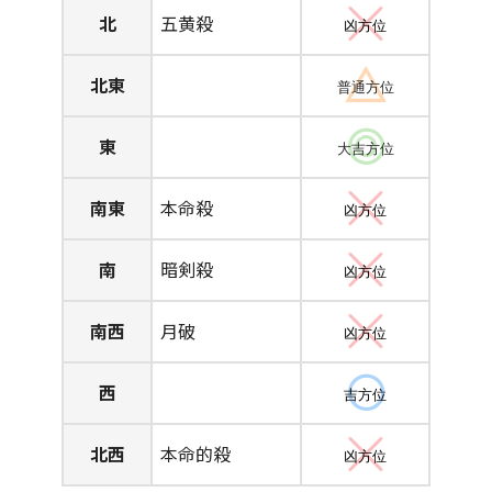
北
五黄殺
凶方位
北東
普通方位
東
大吉方位
南東
本命殺
凶方位
南
暗剣殺
凶方位
南西
月破
凶方位
西
吉方位
北西
本命的殺
凶方位