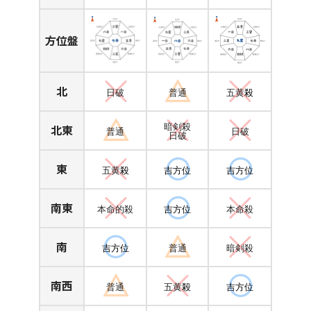
方位盤
北
日破
普通
五黄
殺
北東
暗剣殺
普通
日破
日破
東
五黄
殺
吉方位
吉方位
南東
本命的殺
吉方位
本命殺
南
吉方位
普通
暗剣殺
南西
普通
五黄
殺
吉方位