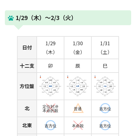
1/29（木）～2/3（火）
1/29
1/30
1/31
日付
（木）
（金）
（土）
十二支
卯
辰
巳
方位盤
北
定位対冲
普通
吉方位
本命的殺
北東
吉方位
本命殺
吉方位