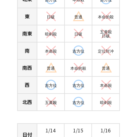
東
日破
普通
本命的殺
南東
五黄殺
暗剣殺
日破
日破
南
本命殺
吉方位
定位対冲
南西
普通
本命的殺
普通
西
吉方位
吉方位
本命殺
北西
五黄
殺
吉方位
暗剣殺
1/14
1/15
1/16
日付