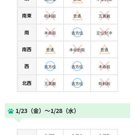
南東
暗剣殺
普通
五黄
殺
南
本命殺
吉方位
定位対冲
南西
普通
本命的殺
普通
西
吉方位
吉方位
本命殺
北西
五黄
殺
吉方位
暗剣殺
1/23（金）～1/28（水）