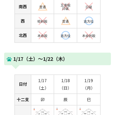
南西
五黄殺
普通
日破
日破
西
暗剣殺
普通
吉方位
北西
本命殺
吉方位
本命的殺
1/17（土）～1/22（木）
1/17
1/18
1/19
日付
（土）
（日）
（月）
十二支
卯
辰
巳