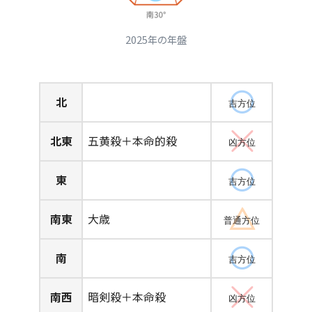
2025年の年盤
北
吉方位
北東
五黄殺＋本命的殺
凶方位
東
吉方位
南東
大歳
普通方位
南
吉方位
南西
暗剣殺＋本命殺
凶方位