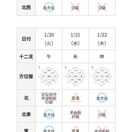
北西
吉方位
日破
日破
1/20
1/21
1/22
日付
（火）
（水）
（木）
十二支
午
未
申
方位盤
定位対冲
北
本命的殺
普通
吉方位
日破
北東
本命殺
吉方位
日破
日破
東
吉方位
普通
本命的殺