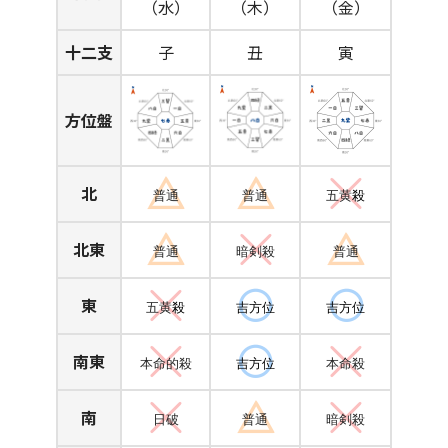
（水）
（木）
（金）
十二支
子
丑
寅
方位盤
北
普通
普通
五黄
殺
北東
普通
暗剣殺
普通
東
五黄
殺
吉方位
吉方位
南東
本命的殺
吉方位
本命殺
南
日破
普通
暗剣殺