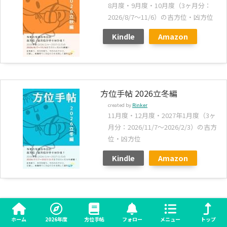
8月度・9月度・10月度（3ヶ月分：
2026/8/7～11/6）の吉方位・凶方位
Kindle
Amazon
方位手帖 2026立冬編
created by
Rinker
11月度・12月度・2027年1月度（3ヶ
月分：2026/11/7～2026/2/3）の吉方
位・凶方位
Kindle
Amazon
↓こちらも一緒にあると、より方位を使いこなせます↓
ホーム
2026年度
方位手帖
フォロー
メニュー
トップ