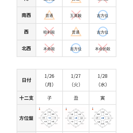
南西
普通
五黄
殺
吉方位
西
暗剣殺
普通
吉方位
北西
本命殺
吉方位
本命的殺
1/26
1/27
1/28
日付
（月）
（火）
（水）
十二支
子
丑
寅
方位盤