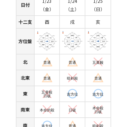
1/23
1/24
1/25
日付
（金）
（土）
（日）
十二支
酉
戌
亥
方位盤
北
普通
普通
五黄
殺
北東
普通
暗剣殺
普通
東
五黄殺
吉方位
吉方位
日破
南東
本命殺
本命的殺
日破
日破
南
吉方位
普通
暗剣殺