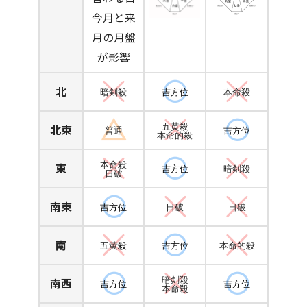
今月と来
月の月盤
が影響
北
暗剣殺
吉方位
本命殺
北東
五黄殺
普通
吉方位
本命的殺
東
本命殺
吉方位
暗剣殺
日破
南東
吉方位
日破
日破
南
五黄
殺
吉方位
本命的殺
南西
暗剣殺
吉方位
吉方位
本命殺