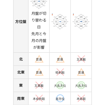
月盤が切
り替わる
方位盤
日
先月と今
月の月盤
が影響
北
普通
普通
五黄
殺
北東
普通
暗剣殺
普通
東
五黄
殺
大吉方位
大吉方位
南東
本命的殺
吉方位
本命殺