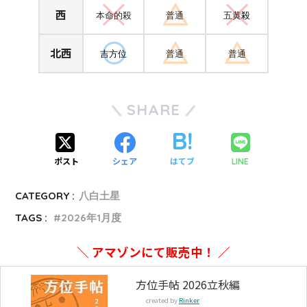
西
本命的殺
普通
五黄
殺
北西
吉方位
普通
普通
SHARE
ポスト
シェア
はてブ
LINE
CATEGORY :
八白土星
TAGS :
2026年1月度
＼ アマゾンにて販売中！ ／
方位手帖 2026立秋編
created by
Rinker