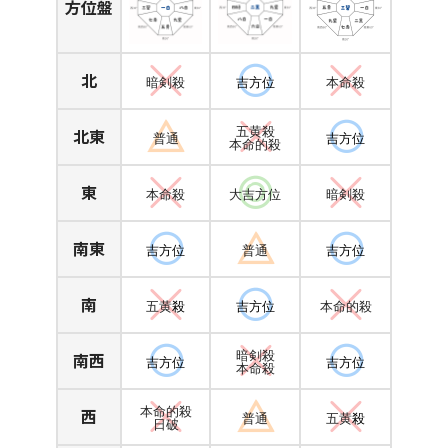
方位盤
北
暗剣殺
吉方位
本命殺
北東
五黄殺
普通
吉方位
本命的殺
東
本命殺
大吉方位
暗剣殺
南東
吉方位
普通
吉方位
南
五黄
殺
吉方位
本命的殺
南西
暗剣殺
吉方位
吉方位
本命殺
西
本命的殺
普通
五黄
殺
日破