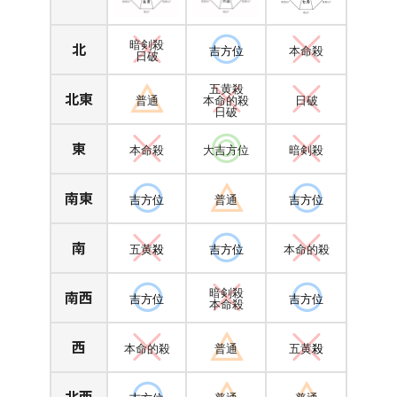
北
暗剣殺
吉方位
本命殺
日破
五黄殺
北東
普通
本命的殺
日破
日破
東
本命殺
大吉方位
暗剣殺
南東
吉方位
普通
吉方位
南
五黄
殺
吉方位
本命的殺
南西
暗剣殺
吉方位
吉方位
本命殺
西
本命的殺
普通
五黄
殺
北西