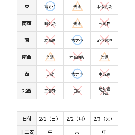
東
吉方位
普通
本命的殺
南東
暗剣殺
普通
五黄
殺
南
本命殺
吉方位
定位対冲
南西
普通
本命的殺
普通
西
日破
吉方位
本命殺
北西
暗剣殺
五黄
殺
日破
日破
日付
2/1（日）
2/2（月）
2/3（火）
十二支
午
未
申