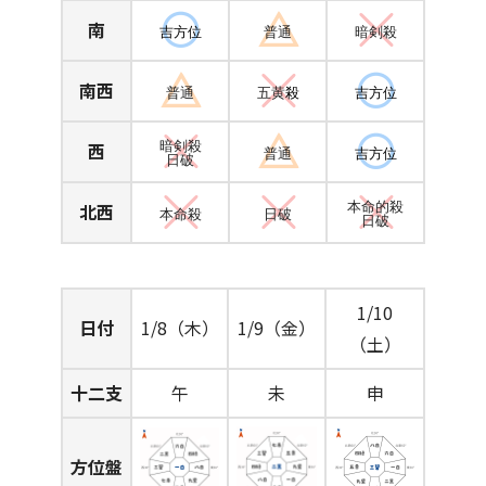
南
吉方位
普通
暗剣殺
南西
普通
五黄
殺
吉方位
西
暗剣殺
普通
吉方位
日破
北西
本命的殺
本命殺
日破
日破
1/10
日付
1/8（木）
1/9（金）
（土）
十二支
午
未
申
方位盤