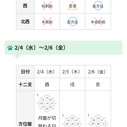
西
暗剣殺
普通
吉方位
北西
本命殺
吉方位
本命的殺
2/4（水）～2/6（金）
日付
2/4（水）
2/5（木）
2/6（金）
十二支
酉
戌
亥
月盤が切
方位盤
替わる日