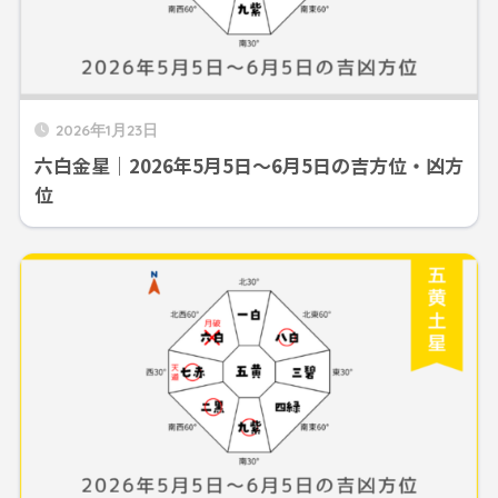
2026年1月23日
六白金星｜2026年5月5日～6月5日の吉方位・凶方
位