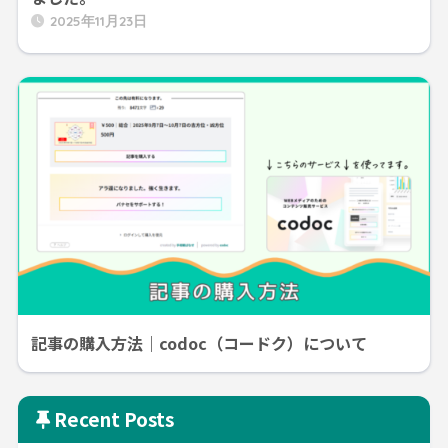
2025年11月23日
記事の購入方法｜codoc（コードク）について
Recent Posts