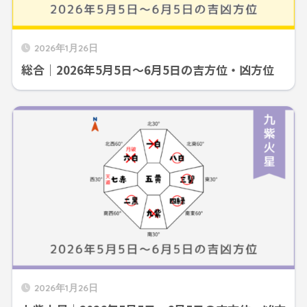
2026年1月26日
総合｜2026年5月5日～6月5日の吉方位・凶方位
2026年1月26日