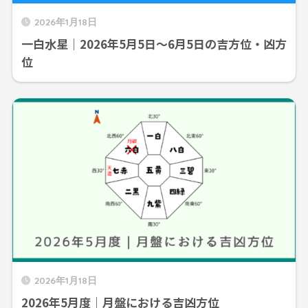
2026年1月18日
一白水星｜2026年5月5日～6月5日の吉方位・凶方
位
2026年1月18日
2026年5月度｜月盤における吉凶方位