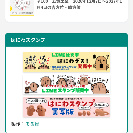
￥100｜五黄土星｜2026年12月7日～2027年1
月4日の吉方位・凶方位
はにわスタンプ
製作：
るる屋