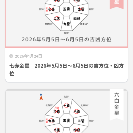
2026年1月24日
七赤金星｜2026年5月5日～6月5日の吉方位・凶方
位