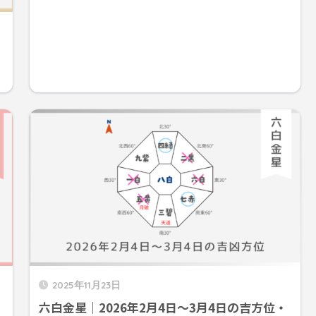
2025年11月23日
六白金星｜2026年2月4日～3月4日の吉方位・