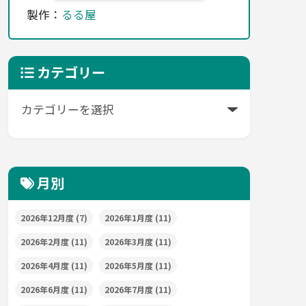
製作：
るる屋
カテゴリー
月別
2026年12月度
(7)
2026年1月度
(11)
2026年2月度
(11)
2026年3月度
(11)
2026年4月度
(11)
2026年5月度
(11)
2026年6月度
(11)
2026年7月度
(11)