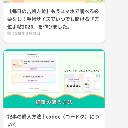
【毎日の吉凶方位】もうスマホで調べる必
要なし！手帳サイズでいつでも開ける『方
位手帖2026』を作りました。
2025年11月23日
記事の購入方法｜codoc（コードク）につ
いて