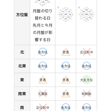
月盤の切り
方位盤
替わる日
先月と今月
の月盤が影
響する日
北
吉方位
普通
定位対冲
北東
吉方位
吉方位
吉方位
東
普通
普通
大吉方位
南東
五黄殺
普通
暗剣殺
南
定位対冲
吉方位
吉方位