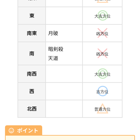
東
大吉方位
南東
月破
凶方位
暗剣殺
南
凶方位
天道
南西
大吉方位
西
吉方位
北西
普通方位
ポイント