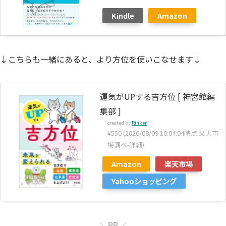
Kindle
Amazon
↓こちらも一緒にあると、より方位を使いこなせます↓
運気がUPする吉方位 [ 神宮館編
集部 ]
created by
Rinker
¥550
(2026/08/09 10:04:04時点 楽天市
場調べ-
詳細)
Amazon
楽天市場
Yahooショッピング
PR