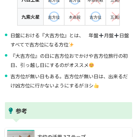
九紫火星
吉方位
本命殺
吉方位
五黄
殺
定位
日盤における『大吉方位』とは、 年盤
月盤
日盤
すべてで吉方位になる方位
『大吉方位』の日に吉方位おでかけや吉方位旅行の初
日、引っ越し日にするのがオススメ
吉方位が無い日もある。吉方位が無い日は、出来るだ
け凶方位に行かないようにするがヨシ
参考
方位の活用 3ステップ