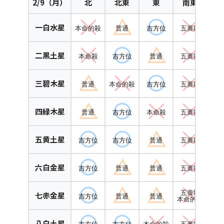
2
/9（月）
北
北東
東
南東
定位
一白水星
本命的殺
普通
吉方位
五黄
殺
本
定位
二黒土星
本命殺
吉方位
普通
五黄
殺
本命
三碧木星
普通
本命的殺
吉方位
五黄
殺
定位
四緑木星
普通
吉方位
本命殺
五黄
殺
定位
五黄土星
吉方位
吉方位
普通
五黄
殺
定位
六白金星
吉方位
普通
普通
五黄
殺
定位
五黄殺
七赤金星
吉方位
普通
普通
定位
本命的殺
八白土星
吉方位
吉方位
本命的殺
五黄
殺
定位