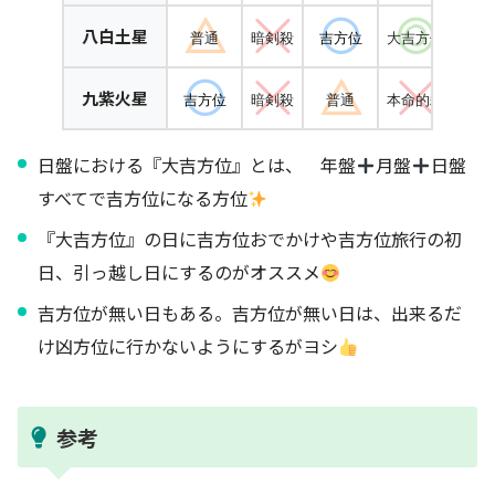
八白土星
普通
暗剣殺
吉方位
大吉方位
普
九紫火星
吉方位
暗剣殺
普通
本命的殺
吉
日盤における『大吉方位』とは、 年盤
月盤
日盤
すべてで吉方位になる方位
『大吉方位』の日に吉方位おでかけや吉方位旅行の初
日、引っ越し日にするのがオススメ
吉方位が無い日もある。吉方位が無い日は、出来るだ
け凶方位に行かないようにするがヨシ
参考