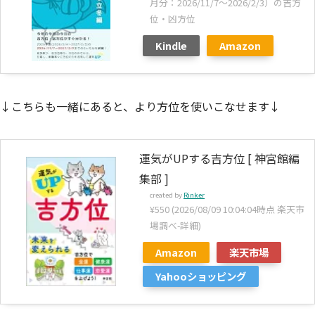
月分：2026/11/7～2026/2/3）の吉方
位・凶方位
Kindle
Amazon
↓こちらも一緒にあると、より方位を使いこなせます↓
運気がUPする吉方位 [ 神宮館編
集部 ]
created by
Rinker
¥550
(2026/08/09 10:04:04時点 楽天市
場調べ-
詳細)
Amazon
楽天市場
Yahooショッピング