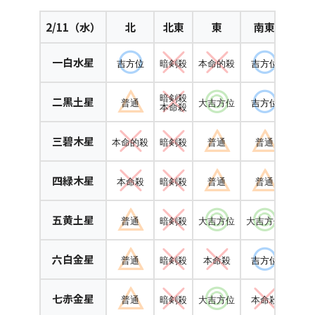
2
/11（水）
北
北東
東
南東
一白水星
吉方位
暗剣殺
本命的殺
吉方位
吉
暗剣殺
二黒土星
普通
大吉方位
吉方位
普
本命殺
三碧木星
本命的殺
暗剣殺
普通
普通
本
四緑木星
本命殺
暗剣殺
普通
普通
本命
五黄土星
普通
暗剣殺
大吉方位
大吉方位
普
六白金星
普通
暗剣殺
本命殺
吉方位
普
七赤金星
普通
暗剣殺
大吉方位
本命殺
普