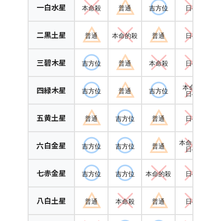
一白水星
本命殺
普通
吉方位
日破
本
二黒土星
普通
本命的殺
普通
日破
三碧木星
吉方位
普通
本命殺
日破
本命殺
四緑木星
吉方位
普通
吉方位
日破
五黄土星
普通
吉方位
普通
日破
本命的殺
六白金星
吉方位
吉方位
普通
日破
七赤金星
吉方位
吉方位
本命的殺
日破
八白土星
普通
本命殺
普通
日破