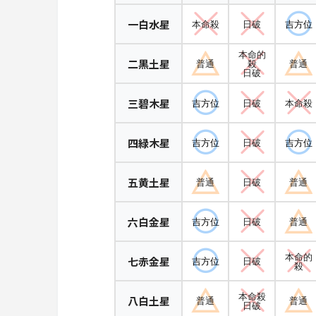
一白水星
本命殺
日破
吉方位
本命的
二黒土星
普通
殺
普通
日破
三碧木星
吉方位
日破
本命殺
四緑木星
吉方位
日破
吉方位
五黄土星
普通
日破
普通
六白金星
吉方位
日破
普通
本命的
七赤金星
吉方位
日破
殺
本命殺
八白土星
普通
普通
日破