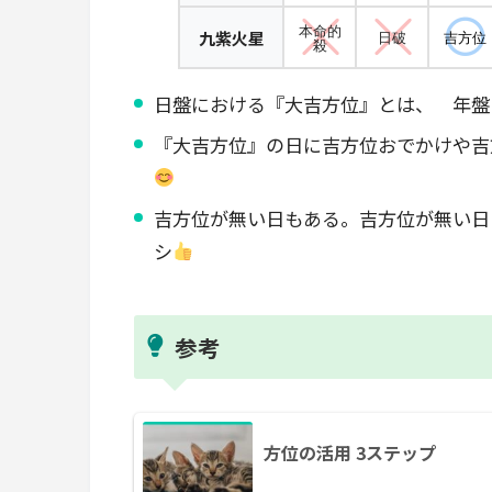
本命的
九紫火星
日破
吉方位
殺
日盤における『大吉方位』とは、 年盤
『大吉方位』の日に吉方位おでかけや吉
吉方位が無い日もある。吉方位が無い日
シ
参考
方位の活用 3ステップ