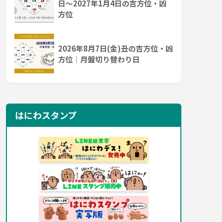
日～2027年1月4日の吉方位・凶
方位
2026年8月7日(金)丑の吉方位・凶
方位｜月盤切り替わり日
はにわスタンプ