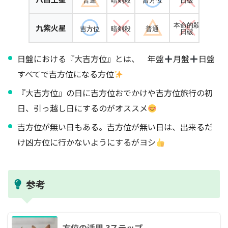
本命的殺
九紫火星
吉方位
暗剣殺
普通
吉方
日破
日盤における『大吉方位』とは、 年盤
月盤
日盤
すべてで吉方位になる方位
『大吉方位』の日に吉方位おでかけや吉方位旅行の初
日、引っ越し日にするのがオススメ
吉方位が無い日もある。吉方位が無い日は、出来るだ
け凶方位に行かないようにするがヨシ
参考
方位の活用 3ステップ