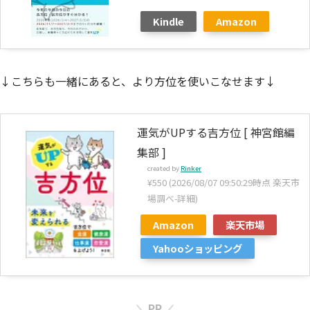
Kindle
Amazon
↓こちらも一緒にあると、より方位を使いこなせます↓
運気がUPする吉方位 [ 神宮館編
集部 ]
created by
Rinker
¥550
(2026/08/07 09:50:29時点 楽天市
場調べ-
詳細)
Amazon
楽天市場
Yahooショッピング
PR