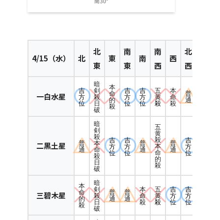
北
南
南
北
4
/15（水）
北
東
南
西
東
東
西
西
暗
本
吉
吉
吉
五
本
剣
命
普
一白水星
方
方
方
黄
命
殺
的
通
位
位
位
殺
殺
日
殺
破
暗
五
剣
黄
殺
殺
吉
吉
吉
普
本
普
普
二黒土星
本
方
方
方
通
命
通
通
命
位
位
位
殺
的
日
殺
破
暗
本
本
五
吉
吉
剣
命
普
普
三碧木星
命
黄
方
方
殺
的
通
通
殺
殺
位
位
日
殺
破