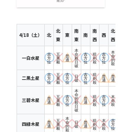
北
南
南
北
4
/18（土）
北
東
南
西
東
東
西
西
本
本
吉
五
吉
暗
吉
命
普
命
一白水星
方
黄
方
剣
方
殺
通
的
位
殺
位
殺
位
日
殺
破
吉
五
吉
吉
暗
日
普
普
二黒土星
方
黄
方
方
剣
破
通
通
位
殺
位
位
殺
本
命
五
吉
暗
吉
本
普
的
普
三碧木星
黄
方
剣
方
命
通
殺
通
殺
位
殺
位
殺
日
破
本
五
暗
本
吉
普
命
日
普
四緑木星
黄
剣
命
方
通
的
破
通
殺
殺
殺
位
殺