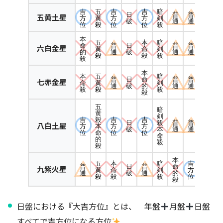
吉
五
吉
吉
暗
日
普
普
五黄土星
方
黄
方
方
剣
破
通
通
位
殺
位
位
殺
本
五
本
暗
命
普
日
普
普
六白金星
黄
命
剣
的
通
破
通
通
殺
殺
殺
殺
本
本
五
暗
普
日
命
普
普
七赤金星
命
黄
剣
通
破
的
通
通
殺
殺
殺
殺
五
暗
黄
剣
吉
吉
吉
殺
日
殺
普
普
八白土星
方
方
方
本
破
本
通
通
位
位
位
命
命
的
殺
殺
本
五
本
暗
吉
普
日
普
命
九紫火星
黄
命
剣
方
通
破
通
的
殺
殺
殺
位
殺
日盤における『大吉方位』とは、 年盤
月盤
日盤
すべてで吉方位になる方位