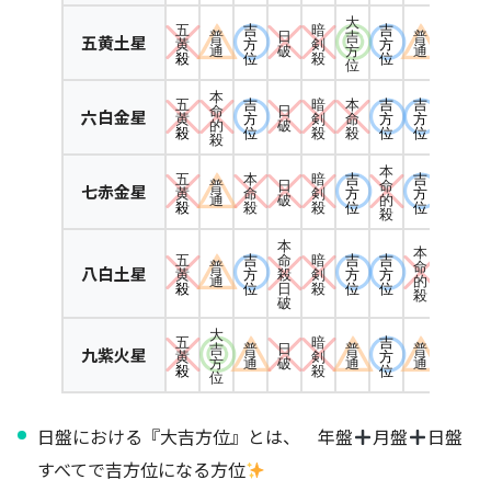
大
五
吉
暗
吉
普
日
吉
普
五黄土星
黄
方
剣
方
通
破
方
通
殺
位
殺
位
位
本
五
吉
暗
本
吉
吉
命
日
六白金星
黄
方
剣
命
方
方
的
破
殺
位
殺
殺
位
位
殺
本
五
本
暗
吉
吉
普
日
命
七赤金星
黄
命
剣
方
方
通
破
的
殺
殺
殺
位
位
殺
本
本
五
吉
暗
吉
吉
命
普
命
八白土星
黄
方
剣
方
方
殺
通
的
殺
位
殺
位
位
日
殺
破
大
五
暗
吉
吉
普
日
普
普
九紫火星
黄
剣
方
方
通
破
通
通
殺
殺
位
位
日盤における『大吉方位』とは、 年盤
月盤
日盤
すべてで吉方位になる方位