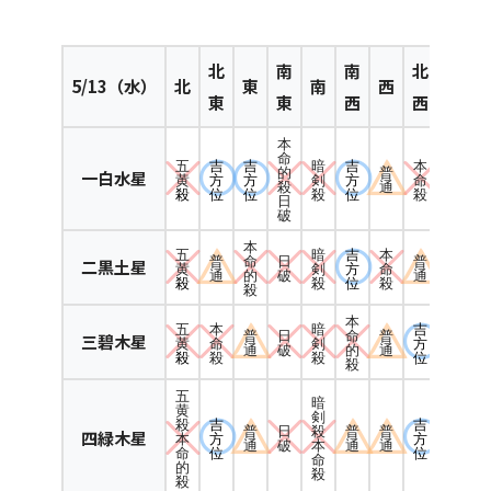
北
南
南
北
5
/13（水）
北
東
南
西
東
東
西
西
本
命
五
吉
吉
暗
吉
本
的
普
一白水星
黄
方
方
剣
方
命
殺
通
殺
位
位
殺
位
殺
日
破
本
五
暗
吉
本
普
命
日
普
二黒土星
黄
剣
方
命
通
的
破
通
殺
殺
位
殺
殺
本
五
本
暗
吉
普
日
命
普
三碧木星
黄
命
剣
方
通
破
的
通
殺
殺
殺
位
殺
五
暗
黄
剣
吉
吉
殺
普
日
殺
普
普
四緑木星
方
方
本
通
破
本
通
通
位
位
命
命
的
殺
殺