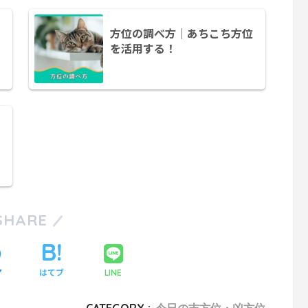
方位の調べ方｜あちこち方位
を活用する！
SHARE
ア
はてブ
LINE
CATEGORY :
今日の吉方位・凶方位