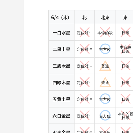
6
/4（木）
北
北東
東
一白水星
定位対冲
本命的殺
日破
本命殺
二黒土星
定位対冲
吉方位
日破
三碧木星
定位対冲
普通
日破
四緑木星
定位対冲
普通
日破
五黄土星
定位対冲
吉方位
日破
本命的
六白金星
定位対冲
吉方位
日破
七赤金星
定位対冲
本命殺
日破