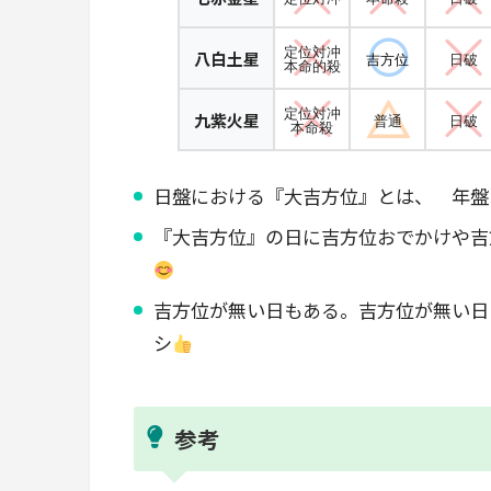
定位対冲
八白土星
吉方位
日破
本命的殺
定位対冲
九紫火星
普通
日破
本命殺
日盤における『大吉方位』とは、 年盤
『大吉方位』の日に吉方位おでかけや吉
吉方位が無い日もある。吉方位が無い日
シ
参考