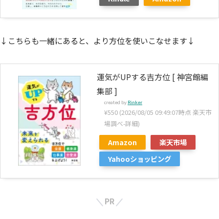
↓こちらも一緒にあると、より方位を使いこなせます↓
運気がUPする吉方位 [ 神宮館編
集部 ]
created by
Rinker
¥550
(2026/08/05 09:49:07時点 楽天市
場調べ-
詳細)
Amazon
楽天市場
Yahooショッピング
PR