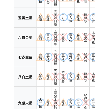
位
殺
殺
日
殺
破
五
吉
吉
暗
吉
黄
普
普
普
五黄土星
方
方
剣
方
殺
通
通
通
位
位
殺
位
日
破
五
本
吉
本
吉
暗
黄
普
普
命
六白金星
方
命
方
剣
殺
通
通
的
位
殺
位
殺
日
殺
破
五
吉
吉
吉
暗
吉
黄
普
普
七赤金星
方
方
方
剣
方
殺
通
通
位
位
位
殺
位
日
破
五
本
吉
暗
本
黄
普
普
命
普
八白土星
方
剣
命
殺
通
通
的
通
位
殺
殺
日
殺
破
五
黄
暗
殺
剣
吉
吉
吉
吉
本
普
普
殺
九紫火星
方
方
方
方
命
通
通
本
位
位
位
位
的
命