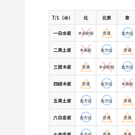
7
/1（水）
北
北東
東
一白水星
本命的殺
普通
吉方位
二黒土星
本命殺
吉方位
普通
三碧木星
普通
本命的殺
吉方位
四緑木星
普通
吉方位
本命殺
五黄土星
吉方位
吉方位
普通
六白金星
吉方位
普通
普通
七赤金星
吉方位
普通
普通