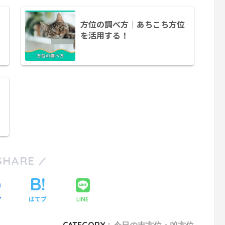
方位の調べ方｜あちこち方位
を活用する！
SHARE
ア
はてブ
LINE
CATEGORY :
今日の吉方位・凶方位