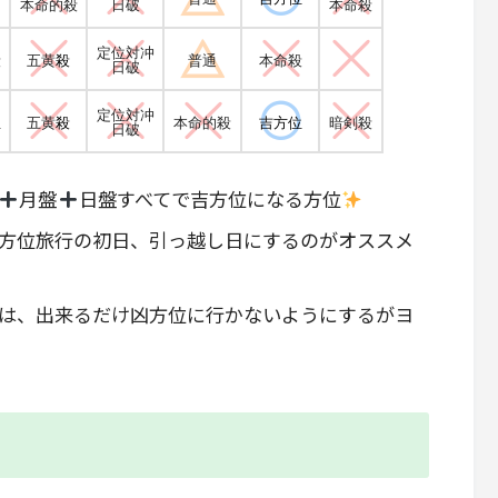
本命的殺
日破
本命殺
定位対冲
殺
五黄
殺
普通
本命殺
日破
定位対冲
位
五黄
殺
本命的殺
吉方位
暗剣殺
日破
月盤
日盤すべてで吉方位になる方位
方位旅行の初日、引っ越し日にするのがオススメ
は、出来るだけ凶方位に行かないようにするがヨ