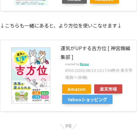
↓こちらも一緒にあると、より方位を使いこなせます↓
運気がUPする吉方位 [ 神宮館編
集部 ]
created by
Rinker
¥550
(2026/08/10 10:17:04時点 楽天市
場調べ-
詳細)
Amazon
楽天市場
Yahooショッピング
PR