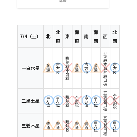
北
南
南
北
7
/4（土）
北
東
南
西
東
東
西
西
五
黄
暗
殺
剣
吉
吉
吉
本
普
殺
普
普
一白水星
方
方
方
命
通
本
通
通
位
位
位
的
命
殺
殺
日
破
五
本
吉
吉
暗
本
吉
吉
黄
命
二黒土星
方
方
剣
命
方
方
殺
的
位
位
殺
殺
位
位
日
殺
破
五
暗
吉
吉
黄
普
普
普
普
三碧木星
剣
方
方
殺
通
通
通
通
殺
位
位
日
破