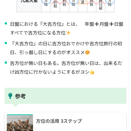
九紫火星
方
剣
方
命
方
殺
的
通
位
殺
位
殺
位
日
殺
破
日盤における『大吉方位』とは、 年盤
月盤
日盤
すべてで吉方位になる方位
『大吉方位』の日に吉方位おでかけや吉方位旅行の初
日、引っ越し日にするのがオススメ
吉方位が無い日もある。吉方位が無い日は、出来るだ
け凶方位に行かないようにするがヨシ
参考
方位の活用 3ステップ