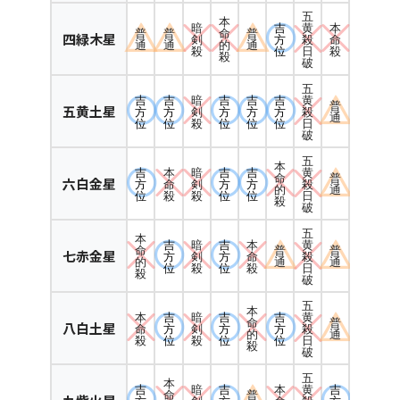
五
本
暗
吉
本
黄
普
普
命
普
四緑木星
剣
方
命
殺
通
通
的
通
殺
位
殺
日
殺
破
五
吉
吉
暗
吉
吉
吉
黄
普
五黄土星
方
方
剣
方
方
方
殺
通
位
位
殺
位
位
位
日
破
五
本
吉
本
暗
吉
吉
黄
命
普
六白金星
方
命
剣
方
方
殺
的
通
位
殺
殺
位
位
日
殺
破
五
本
吉
暗
吉
本
黄
命
普
普
七赤金星
方
剣
方
命
殺
的
通
通
位
殺
位
殺
日
殺
破
五
本
本
吉
暗
吉
吉
黄
命
普
八白土星
命
方
剣
方
方
殺
的
通
殺
位
殺
位
位
日
殺
破
五
本
吉
暗
吉
本
吉
黄
命
普