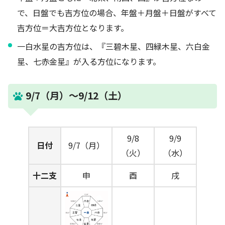
で、日盤でも吉方位の場合、年盤＋月盤＋日盤がすべて
吉方位＝大吉方位となります。
一白水星の吉方位は、『三碧木星、四緑木星、六白金
星、七赤金星』が入る方位になります。
9/7（月）～9/12（土）
9/8
9/9
日付
9/7（月）
（火）
（水）
十二支
申
酉
戌