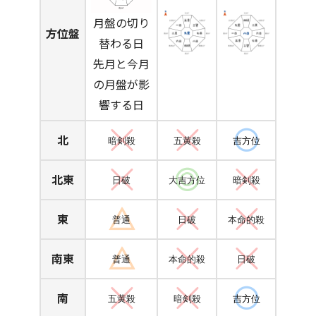
月盤の切り
方位盤
替わる日
先月と今月
の月盤が影
響する日
北
暗剣殺
五黄殺
吉方位
北東
日破
大吉方位
暗剣殺
東
普通
日破
本命的殺
南東
普通
本命的殺
日破
南
五黄殺
暗剣殺
吉方位