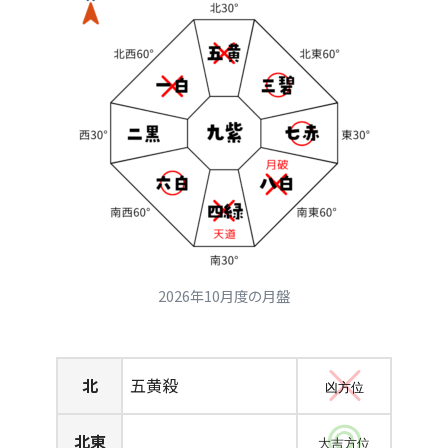
2026年10月度の月盤
北
五黄殺
凶方位
北東
大吉方位