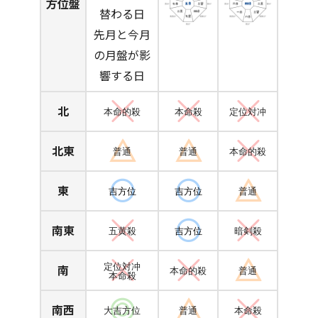
方位盤
替わる日
先月と今月
の月盤が影
響する日
北
本命的殺
本命殺
定位対冲
北東
普通
普通
本命的殺
東
吉方位
吉方位
普通
南東
五黄殺
吉方位
暗剣殺
南
定位対冲
本命的殺
普通
本命殺
南西
大吉方位
普通
本命殺