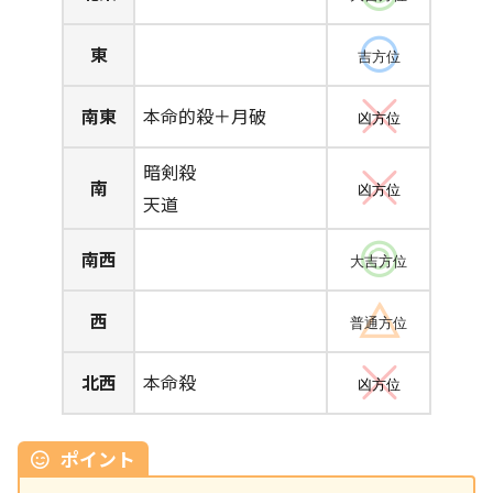
東
吉方位
南東
本命的殺＋月破
凶方位
暗剣殺
南
凶方位
天道
南西
大吉方位
西
普通方位
北西
本命殺
凶方位
ポイント