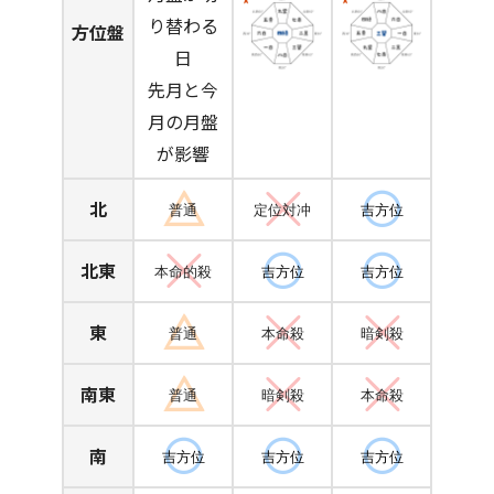
り替わる
方位盤
日
先月と今
月の月盤
が影響
北
普通
定位対冲
吉方位
北東
本命的殺
吉方位
吉方位
東
普通
本命殺
暗剣殺
南東
普通
暗剣殺
本命殺
南
吉方位
吉方位
吉方位