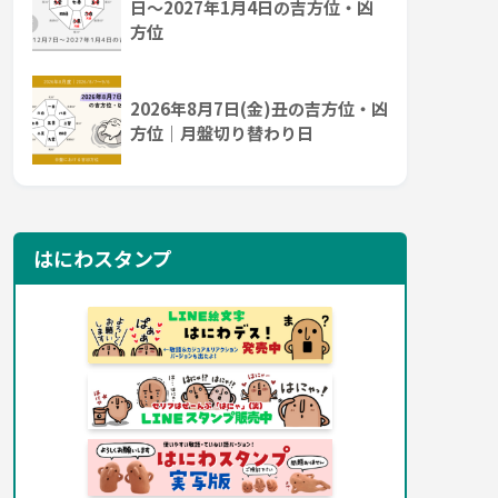
日～2027年1月4日の吉方位・凶
方位
2026年8月7日(金)丑の吉方位・凶
方位｜月盤切り替わり日
はにわスタンプ