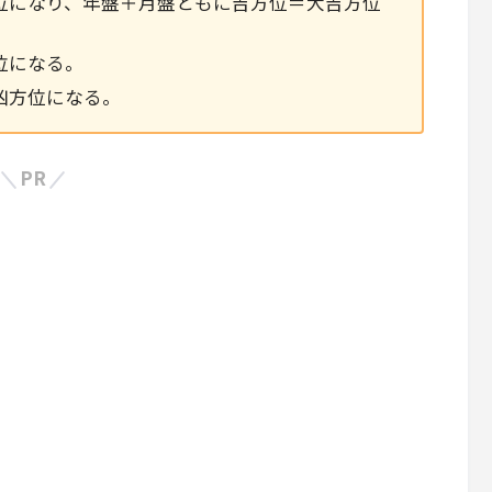
位になり、年盤＋月盤ともに吉方位＝大吉方位
位になる。
凶方位になる。
PR