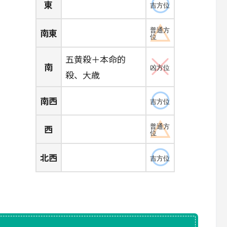
東
吉方位
南東
普通方
位
五黄殺＋本命的
南
凶方位
殺、大歳
南西
吉方位
西
普通方
位
北西
吉方位