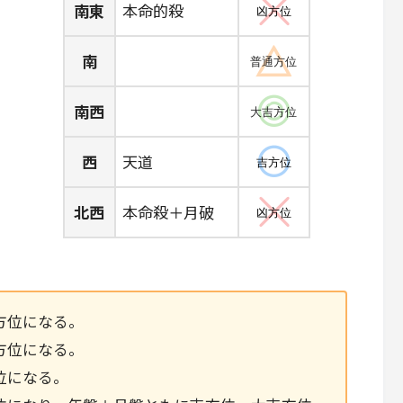
南東
本命的殺
凶方位
南
普通方位
南西
大吉方位
西
天道
吉方位
北西
本命殺＋月破
凶方位
方位になる。
方位になる。
位になる。