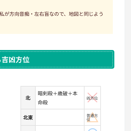
私が方向音痴・左右盲なので、地図と同じよう
る吉凶方位
暗剣殺＋歳破＋本
北
凶方位
命殺
北東
普通方
位