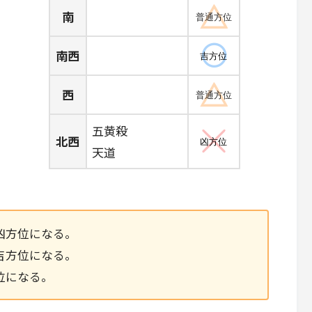
南
普通方位
南西
吉方位
西
普通方位
五黄殺
北西
凶方位
天道
凶方位になる。
吉方位になる。
位になる。