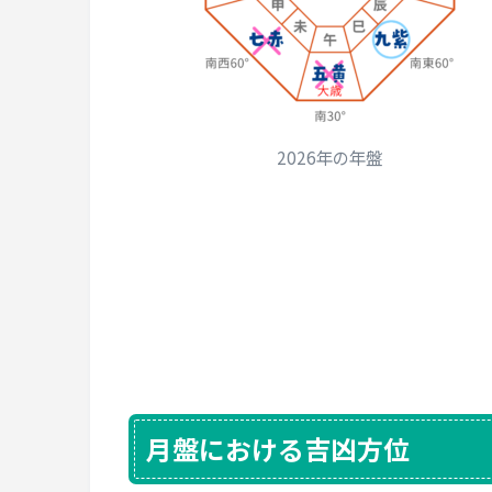
2026年の年盤
月盤における吉凶方位