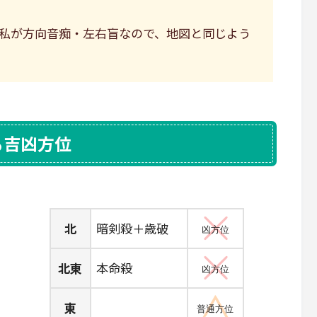
私が方向音痴・左右盲なので、地図と同じよう
る吉凶方位
北
暗剣殺＋歳破
凶方位
北東
本命殺
凶方位
東
普通方位