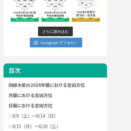
さらに読み込む
Instagram でフォロー
目次
四緑木星の2026年盤における吉凶方位
月盤における吉凶方位
日盤における吉凶方位
6/6（土）～6/14（日）
6/15（月）～6/20（土）