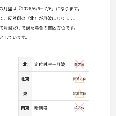
月盤は『2026/6/6～7/6』になります。
ので、反対側の『北』が月破になります。
て月盤だけで観た場合の吉凶方位です。
としています。
北
定位対冲＋月破
凶方位
北東
普通方位
東
普通方位
南東
暗剣殺
凶方位