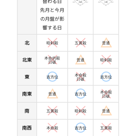
替わる日
先月と今月
の月盤が影
響する日
北
暗剣殺
五黄殺
普通
北東
本命的殺
普通
暗剣殺
日破
東
本命殺
吉方位
吉方位
日破
南東
本命殺
普通
吉方位
日破
南
五黄殺
暗剣殺
普通
南西
本命殺
吉方位
五黄殺