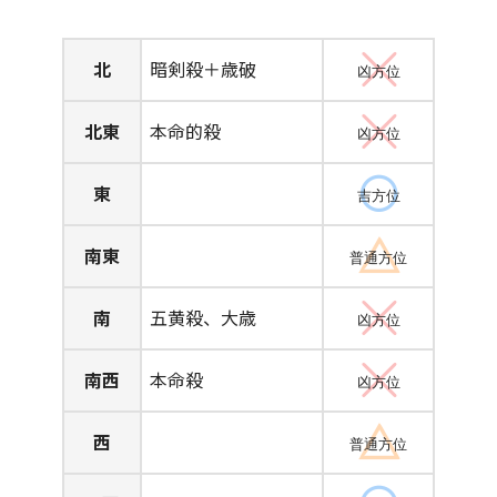
北
暗剣殺＋歳破
凶方位
北東
本命的殺
凶方位
東
吉方位
南東
普通方位
南
五黄殺、大歳
凶方位
南西
本命殺
凶方位
西
普通方位