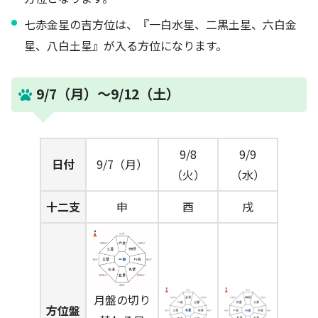
七赤金星の吉方位は、『一白水星、二黒土星、六白金
星、八白土星』が入る方位になります。
9/7（月）～9/12（土）
9/8
9/9
日付
9/7（月）
（火）
（水）
十二支
申
酉
戌
月盤の切り
方位盤