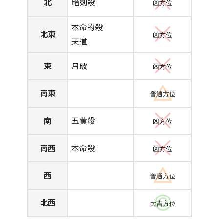
北
暗剣殺
凶方位
本命的殺
北東
凶方位
天道
東
月破
凶方位
南東
普通方位
南
五黄殺
凶方位
南西
本命殺
凶方位
西
普通方位
北西
大吉方位