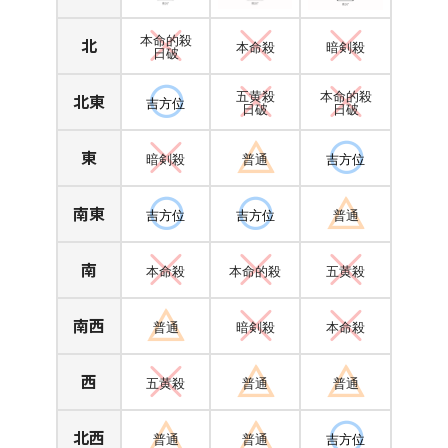
北
本命的殺
本命殺
暗剣殺
日破
北東
五黄殺
本命的殺
吉方位
日破
日破
東
暗剣殺
普通
吉方位
南東
吉方位
吉方位
普通
南
本命殺
本命的殺
五黄殺
南西
普通
暗剣殺
本命殺
西
五黄殺
普通
普通
北西
普通
普通
吉方位