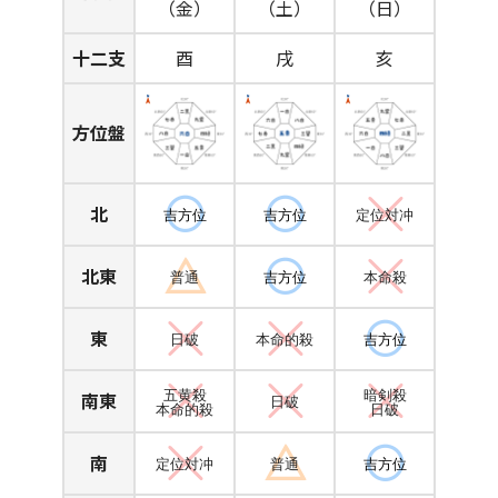
（金）
（土）
（日）
十二支
酉
戌
亥
方位盤
北
吉方位
吉方位
定位対冲
北東
普通
吉方位
本命殺
東
日破
本命的殺
吉方位
南東
五黄殺
暗剣殺
日破
本命的殺
日破
南
定位対冲
普通
吉方位