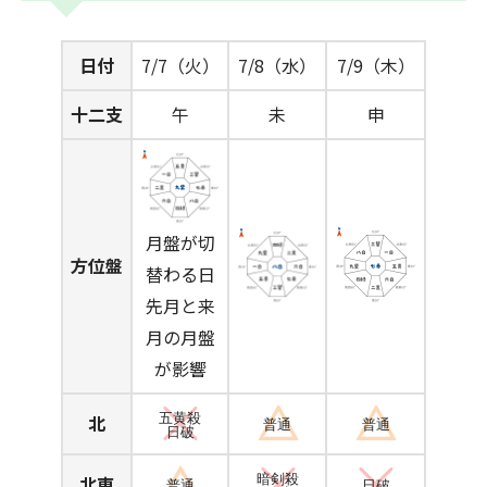
日付
7/7（火）
7/8（水）
7/9（木）
十二支
午
未
申
月盤が切
方位盤
替わる日
先月と来
月の月盤
が影響
北
五黄殺
普通
普通
日破
北東
暗剣殺
普通
日破