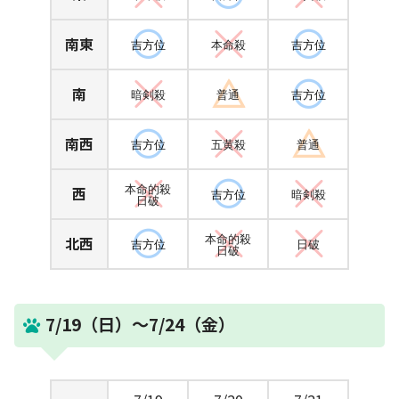
南東
吉方位
本命殺
吉方位
南
暗剣殺
普通
吉方位
南西
吉方位
五黄殺
普通
西
本命的殺
吉方位
暗剣殺
日破
北西
本命的殺
吉方位
日破
日破
7/19（日）～7/24（金）