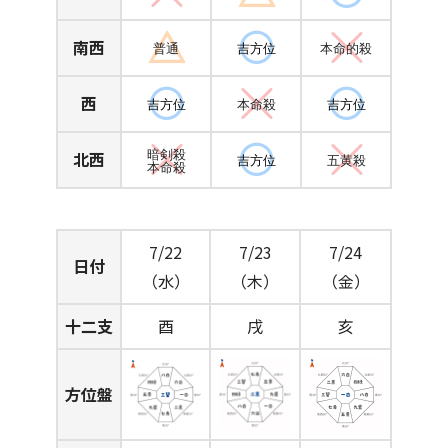
南西
普通
吉方位
本命的殺
西
吉方位
本命殺
吉方位
北西
暗剣殺
吉方位
五黄殺
本命殺
7/22
7/23
7/24
日付
（水）
（木）
（金）
十二支
酉
戌
亥
方位盤