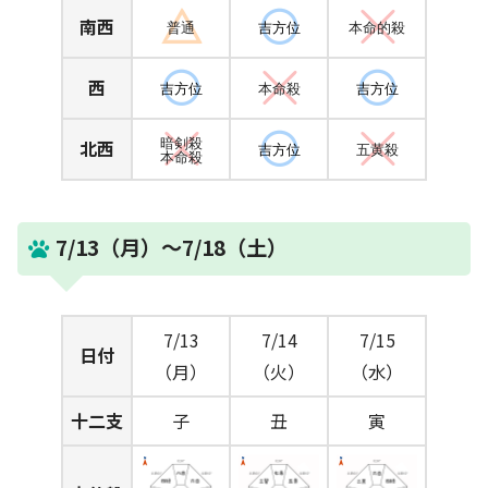
南西
普通
吉方位
本命的殺
西
吉方位
本命殺
吉方位
北西
暗剣殺
吉方位
五黄殺
本命殺
7/13（月）～7/18（土）
7/13
7/14
7/15
日付
（月）
（火）
（水）
十二支
子
丑
寅