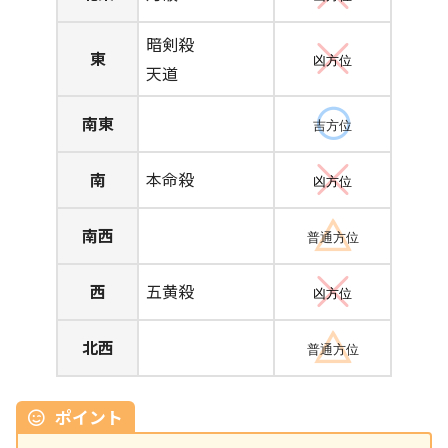
暗剣殺
東
凶方位
天道
南東
吉方位
南
本命殺
凶方位
南西
普通方位
西
五黄殺
凶方位
北西
普通方位
ポイント