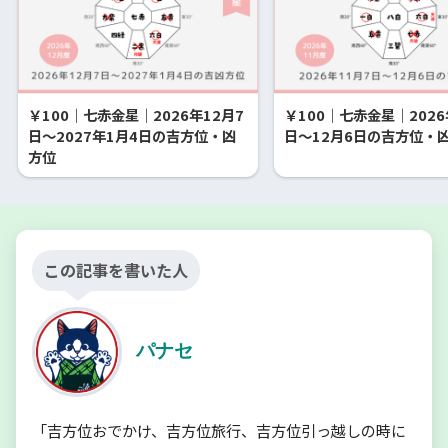
￥100｜七赤金星｜2026年12月7
￥100｜七赤金星｜2026
日～2027年1月4日の吉方位・凶
日～12月6日の吉方位・
方位
この記事を書いた人
パナセ
「吉方位おでかけ、吉方位旅行、吉方位引っ越しの時に