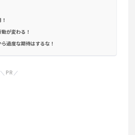
用！
行動が変わる！
から過度な期待はするな！
PR