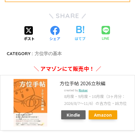
SHARE
ポスト
シェア
はてブ
LINE
CATEGORY :
方位学の基本
＼ アマゾンにて販売中！ ／
方位手帖 2026立秋編
created by
Rinker
8月度・9月度・10月度（3ヶ月分：
2026/8/7～11/6）の吉方位・凶方位
Kindle
Amazon