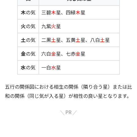
木
の気
三碧
木
星、四緑
木
星
火
の気
九紫
火
星
土
の気
二黒
土
星、五黄
土
星、八白
土
星
金
の気
六白
金
星、七赤
金
星
水
の気
一白
水
星
五行の関係図における相生の関係（隣り合う星）または比
和の関係（同じ気が入る星）が相性の良い星となります。
PR