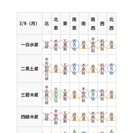
北
南
南
北
3/9（月）
北
東
南
西
東
東
西
西
本
本
五
吉
暗
日
普
命
普
一白水星
命
黄
方
剣
破
通
的
通
殺
殺
位
殺
殺
本
命
五
吉
本
暗
吉
的
普
普
二黒土星
黄
方
命
剣
方
殺
通
通
殺
位
殺
殺
位
日
破
本
大
本
五
吉
暗
命
吉
普
命
普
三碧木星
黄
方
剣
殺
方
通
的
通
殺
位
殺
日
位
殺
破
本
五
本
暗
日
命
普
普
普
四緑木星
黄
命
剣
破
的
通
通
通
殺
殺
殺
殺
大
大