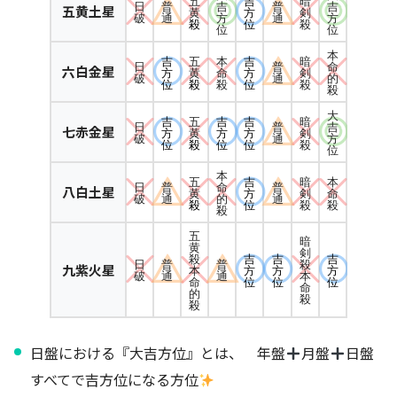
五
吉
暗
日
普
吉
普
吉
五黄土星
黄
方
剣
破
通
方
通
方
殺
位
殺
位
位
本
吉
五
本
吉
暗
日
普
命
六白金星
方
黄
命
方
剣
破
通
的
位
殺
殺
位
殺
殺
大
吉
五
吉
吉
暗
日
普
吉
七赤金星
方
黄
方
方
剣
破
通
方
位
殺
位
位
殺
位
本
五
吉
暗
本
日
普
命
普
八白土星
黄
方
剣
命
破
通
的
通
殺
位
殺
殺
殺
五
暗
黄
剣
吉
吉
吉
殺
日
普
普
殺
九紫火星
方
方
方
本
破
通
通
本
位
位
位
命
命
的
殺
殺
日盤における『大吉方位』とは、 年盤
月盤
日盤
すべてで吉方位になる方位