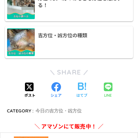
る！
吉方位・凶方位の種類
SHARE
ポスト
シェア
はてブ
LINE
CATEGORY :
今日の吉方位・凶方位
＼ アマゾンにて販売中！ ／