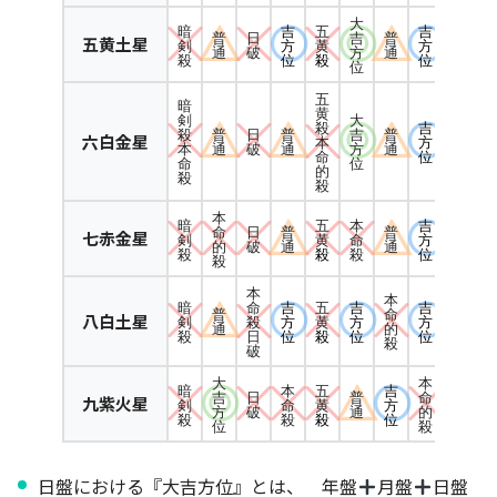
大
暗
吉
五
吉
普
日
吉
普
五黄土星
剣
方
黄
方
通
破
方
通
殺
位
殺
位
位
五
暗
黄
剣
大
吉
殺
殺
普
日
普
吉
普
六白金星
方
本
本
通
破
通
方
通
位
命
命
位
的
殺
殺
本
暗
五
本
吉
命
日
普
普
七赤金星
剣
黄
命
方
的
破
通
通
殺
殺
殺
位
殺
本
本
暗
吉
五
吉
吉
命
普
命
八白土星
剣
方
黄
方
方
殺
通
的
殺
位
殺
位
位
日
殺
破
大
本
暗
本
五
吉
吉
日
普
命
九紫火星
剣
命
黄
方
方
破
通
的
殺
殺
殺
位
位
殺
日盤における『大吉方位』とは、 年盤
月盤
日盤