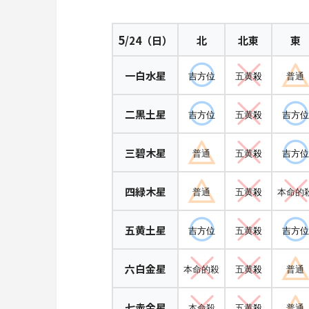
5
/24（日）
北
北東
東
一白水星
吉方位
五黄
殺
普通
二黒土星
吉方位
五黄
殺
吉方位
三碧木星
普通
五黄
殺
吉方位
四緑木星
普通
五黄
殺
本命的
五黄土星
吉方位
五黄
殺
吉方位
六白金星
本命的殺
五黄
殺
普通
七赤金星
本命殺
五黄
殺
普通