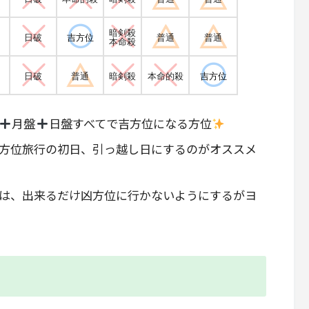
暗剣殺
日破
吉方位
普通
普通
本命殺
日破
普通
暗剣殺
本命的殺
吉方位
月盤
日盤すべてで吉方位になる方位
方位旅行の初日、引っ越し日にするのがオススメ
は、出来るだけ凶方位に行かないようにするがヨ