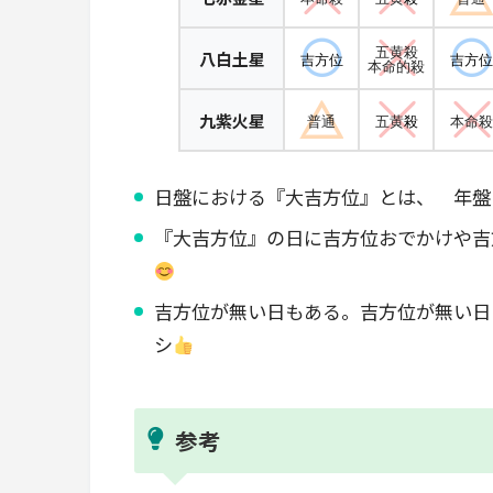
五黄殺
八白土星
吉方位
吉方位
本命的殺
九紫火星
普通
五黄
殺
本命殺
日盤における『大吉方位』とは、 年盤
『大吉方位』の日に吉方位おでかけや吉
吉方位が無い日もある。吉方位が無い日
シ
参考