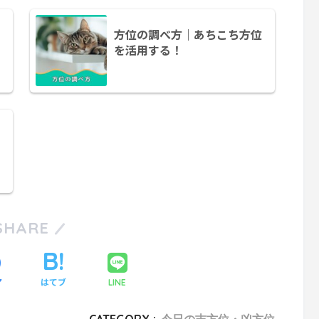
方位の調べ方｜あちこち方位
を活用する！
SHARE
ア
はてブ
LINE
CATEGORY :
今日の吉方位・凶方位