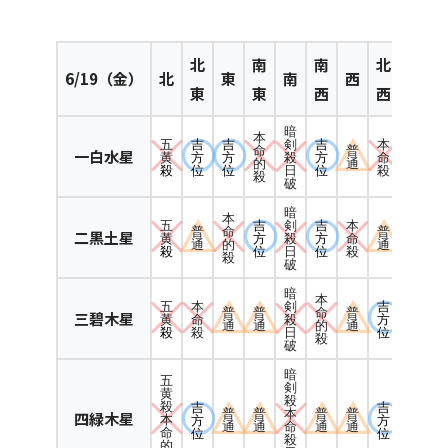
北
南
南
北
6
/19（金）
北
東
南
西
東
東
西
西
暗
本
五
吉
吉
吉
本
剣
命
普
一白水星
黄
方
方
方
命
殺
的
通
殺
位
位
位
殺
日
殺
破
暗
本
五
吉
吉
本
剣
普
命
普
二黒土星
黄
方
方
命
殺
通
的
通
殺
位
位
殺
日
殺
破
暗
本
五
本
吉
剣
普
普
命
普
三碧木星
黄
命
方
殺
通
通
的
通
殺
殺
位
日
殺
破
暗
五
剣
黄
殺
殺
吉
吉
普
普
本
普
普
四緑木星
本
方
方
通
通
命
通
通
命
位
位
殺
的