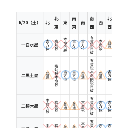
北
南
南
北
6
/20（土）
北
東
南
西
東
東
西
西
五
本
吉
暗
吉
吉
本
黄
命
普
一白水星
方
剣
方
方
命
殺
的
通
位
殺
位
位
殺
日
殺
破
五
黄
暗
殺
剣
吉
吉
吉
本
普
殺
普
普
二黒土星
方
方
方
命
通
本
通
通
位
位
位
的
命
殺
殺
日
破
五
本
暗
本
吉
吉
黄
命
普
普
三碧木星
剣
命
方
方
殺
的
通
通
殺
殺
位
位
日
殺
破
五
本
本
暗
吉
吉
黄
普
普
命