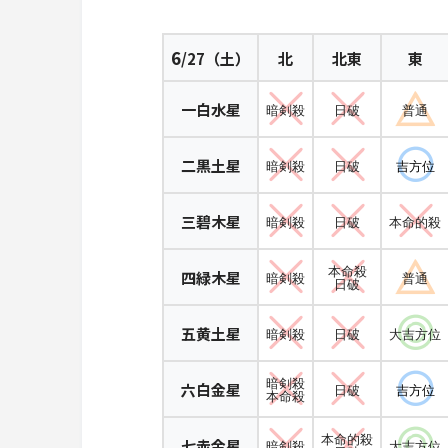
6
/27（土）
北
北東
東
一白水星
暗剣殺
日破
普通
二黒土星
暗剣殺
日破
吉方位
三碧木星
暗剣殺
日破
本命的殺
本命殺
四緑木星
暗剣殺
普通
日破
五黄土星
暗剣殺
日破
大吉方位
暗剣殺
六白金星
日破
吉方位
本命殺
本命的殺
七赤金星
暗剣殺
大吉方位