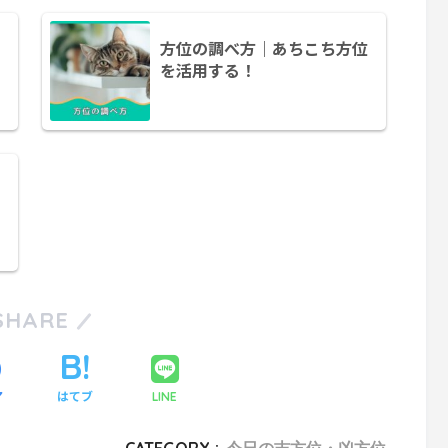
方位の調べ方｜あちこち方位
を活用する！
SHARE
ア
はてブ
LINE
CATEGORY :
今日の吉方位・凶方位