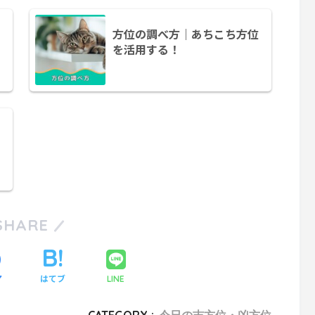
方位の調べ方｜あちこち方位
を活用する！
SHARE
ア
はてブ
LINE
CATEGORY :
今日の吉方位・凶方位