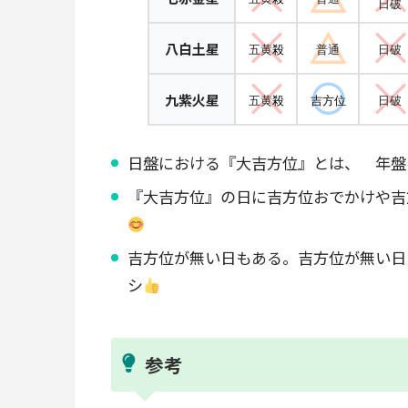
日破
八白土星
五黄
殺
普通
日破
九紫火星
五黄
殺
吉方位
日破
日盤における『大吉方位』とは、 年盤
『大吉方位』の日に吉方位おでかけや吉
吉方位が無い日もある。吉方位が無い日
シ
参考