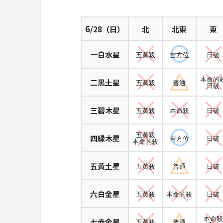
6
/28（日）
北
北東
東
一白水星
五黄
殺
吉方位
日破
本命的
二黒土星
五黄
殺
普通
日破
三碧木星
五黄
殺
本命殺
日破
五黄殺
四緑木星
吉方位
日破
本命的殺
五黄土星
五黄
殺
普通
日破
六白金星
五黄
殺
本命的殺
日破
本命殺
七赤金星
五黄
殺
普通