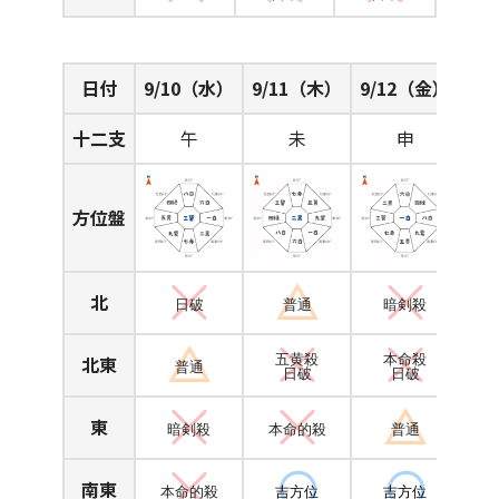
日付
9/10（水）
9/11（木）
9/12（金）
十二支
午
未
申
方位盤
北
日破
普通
暗剣殺
北東
五黄殺
本命殺
普通
日破
日破
東
暗剣殺
本命的殺
普通
南東
本命的殺
吉方位
吉方位