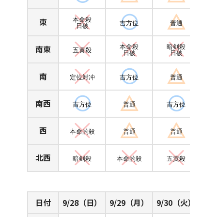
東
本命殺
吉方位
普通
日破
南東
本命殺
暗剣殺
五黄
殺
日破
日破
南
定位対冲
吉方位
普通
南西
吉方位
普通
吉方位
西
本命的殺
普通
普通
北西
暗剣殺
本命的殺
五黄
殺
日付
9/28（日）
9/29（月）
9/30（火）