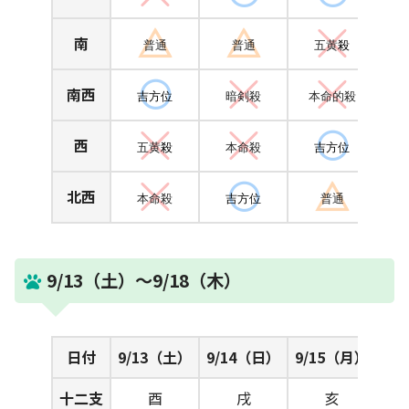
南
普通
普通
五黄
殺
南西
吉方位
暗剣殺
本命的殺
西
五黄
殺
本命殺
吉方位
北西
本命殺
吉方位
普通
9/13（土）～9/18（木）
日付
9/13（土）
9/14（日）
9/15（月）
十二支
酉
戌
亥