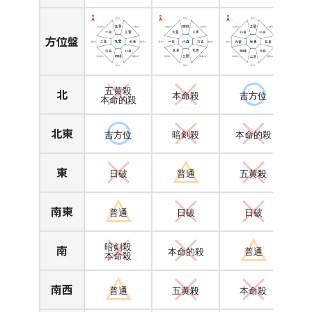
方位盤
北
五黄殺
本命殺
吉方位
本命的殺
北東
吉方位
暗剣殺
本命的殺
東
日破
普通
五黄
殺
南東
普通
日破
日破
南
暗剣殺
本命的殺
普通
本命殺
南西
普通
五黄
殺
本命殺