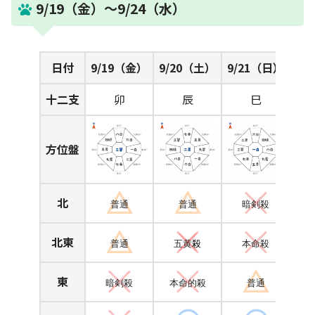
9/19（金）～9/24（水）
日付
9/19（金）
9/20（土）
9/21（日）
十二支
卯
辰
巳
方位盤
北
普通
普通
暗剣殺
北東
普通
五黄
殺
本命殺
東
暗剣殺
本命的殺
普通