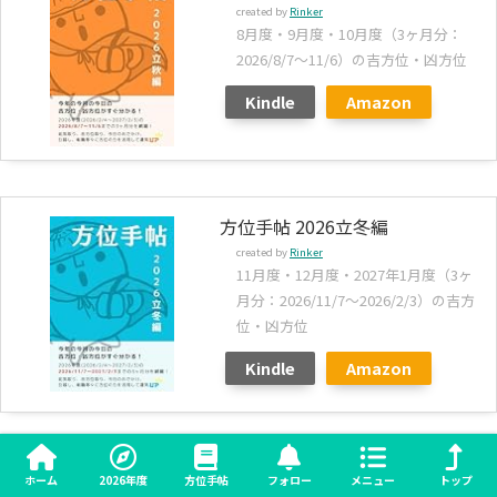
created by
Rinker
8月度・9月度・10月度（3ヶ月分：
2026/8/7～11/6）の吉方位・凶方位
Kindle
Amazon
方位手帖 2026立冬編
created by
Rinker
11月度・12月度・2027年1月度（3ヶ
月分：2026/11/7～2026/2/3）の吉方
位・凶方位
Kindle
Amazon
↓こちらも一緒にあると、より方位を使いこなせます↓
ホーム
2026年度
方位手帖
フォロー
メニュー
トップ