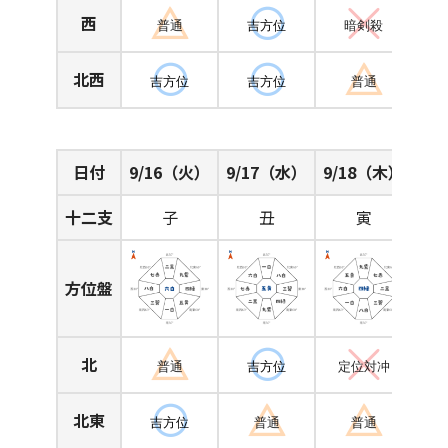
西
普通
吉方位
暗剣殺
北西
吉方位
吉方位
普通
日付
9/16（火）
9/17（水）
9/18（木）
十二支
子
丑
寅
方位盤
北
普通
吉方位
定位対冲
北東
吉方位
普通
普通