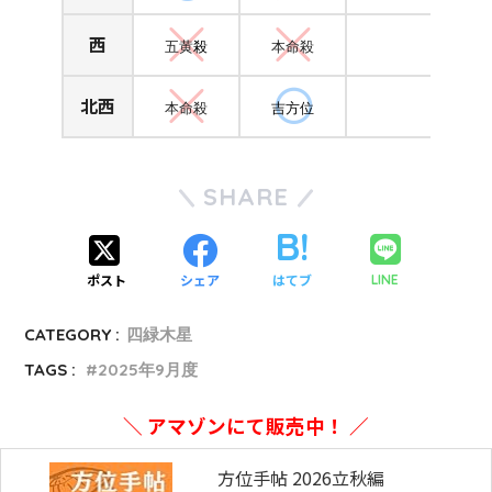
西
五黄
殺
本命殺
北西
本命殺
吉方位
SHARE
ポスト
シェア
はてブ
LINE
CATEGORY :
四緑木星
TAGS :
2025年9月度
＼ アマゾンにて販売中！ ／
方位手帖 2026立秋編