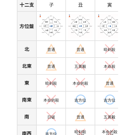
十二支
子
丑
寅
方位盤
北
普通
普通
暗剣殺
北東
普通
五黄
殺
本命殺
東
暗剣殺
本命的殺
普通
南東
本命的殺
吉方位
吉方位
南
日破
普通
五黄
殺
南西
暗剣殺
本命的殺
吉方位