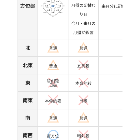
方位盤
月盤の切替わ
来月分に記載
り日
今月・来月の
月盤が影響
北
普通
普通
北東
普通
五黄
殺
東
暗剣殺
本命的殺
日破
南東
本命的殺
日破
南
普通
普通
南西
吉方位
暗剣殺