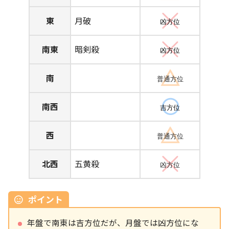
東
月破
凶方位
南東
暗剣殺
凶方位
南
普通方位
南西
吉方位
西
普通方位
北西
五黄殺
凶方位
ポイント
年盤で南東は吉方位だが、月盤では凶方位にな