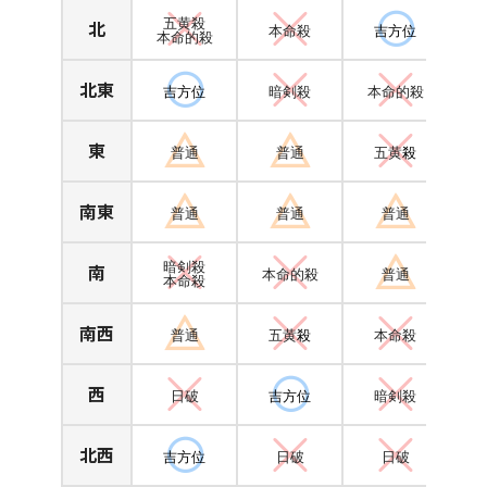
北
五黄殺
本命殺
吉方位
本命的殺
北東
吉方位
暗剣殺
本命的殺
東
普通
普通
五黄
殺
南東
普通
普通
普通
南
暗剣殺
本命的殺
普通
本命殺
南西
普通
五黄
殺
本命殺
西
日破
吉方位
暗剣殺
北西
吉方位
日破
日破