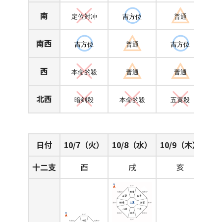
南
定位対冲
吉方位
普通
南西
吉方位
普通
吉方位
西
本命的殺
普通
普通
北西
暗剣殺
本命的殺
五黄
殺
日付
10/7（火）
10/8（水）
10/9（木）
十二支
酉
戌
亥