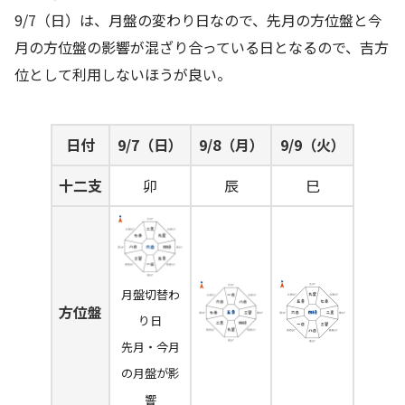
9/7（日）は、月盤の変わり日なので、先月の方位盤と今
月の方位盤の影響が混ざり合っている日となるので、吉方
位として利用しないほうが良い。
日付
9/7（日）
9/8（月）
9/9（火）
十二支
卯
辰
巳
月盤切替わ
方位盤
り日
先月・今月
の月盤が影
響