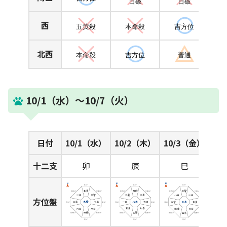
日破
日破
西
五黄
殺
本命殺
吉方位
北西
本命殺
吉方位
普通
10/1（水）～10/7（火）
日付
10/1（水）
10/2（木）
10/3（金）
十二支
卯
辰
巳
方位盤