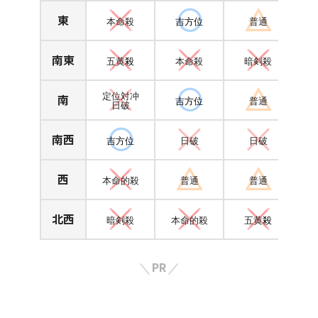
東
本命殺
吉方位
普通
南東
五黄
殺
本命殺
暗剣殺
南
定位対冲
吉方位
普通
日破
南西
吉方位
日破
日破
西
本命的殺
普通
普通
北西
暗剣殺
本命的殺
五黄
殺
PR