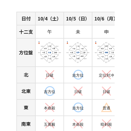
日付
10/4（土）
10/5（日）
10/6（月）
十二支
午
未
申
方位盤
北
日破
吉方位
定位対冲
北東
吉方位
日破
日破
東
本命殺
吉方位
普通
南東
五黄
殺
本命殺
暗剣殺