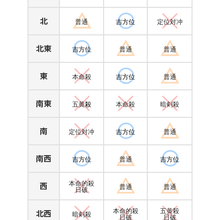
北
普通
吉方位
定位対冲
北東
吉方位
普通
普通
東
本命殺
吉方位
普通
南東
五黄
殺
本命殺
暗剣殺
南
定位対冲
吉方位
普通
南西
吉方位
普通
吉方位
西
本命的殺
普通
普通
日破
北西
本命的殺
五黄殺
暗剣殺
日破
日破