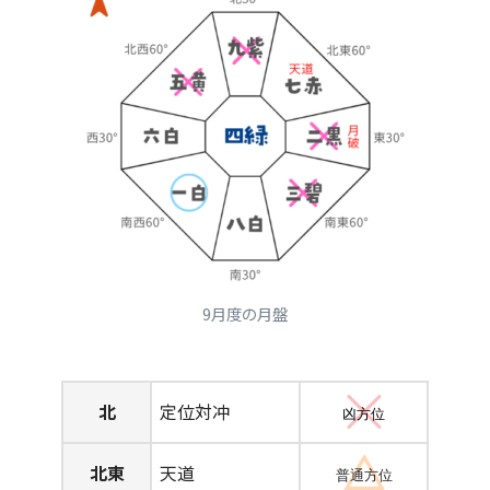
9月度の月盤
北
定位対冲
凶方位
北東
天道
普通方位