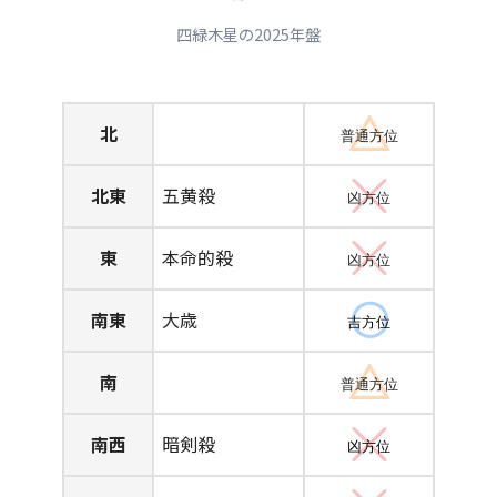
四緑木星の2025年盤
北
普通方位
北東
五黄殺
凶方位
東
本命的殺
凶方位
南東
大歳
吉方位
南
普通方位
南西
暗剣殺
凶方位