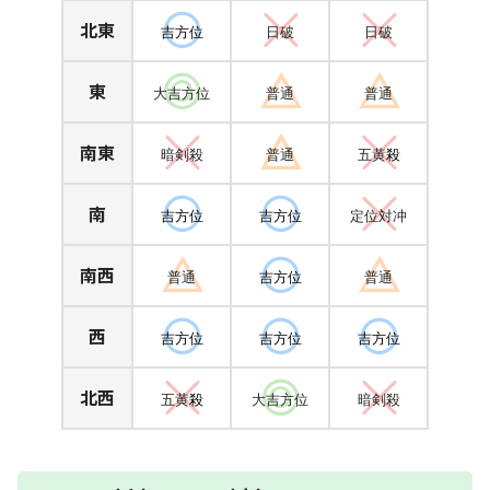
北東
吉方位
日破
日破
東
大吉方位
普通
普通
南東
暗剣殺
普通
五黄
殺
南
吉方位
吉方位
定位対冲
南西
普通
吉方位
普通
西
吉方位
吉方位
吉方位
北西
五黄
殺
大吉方位
暗剣殺