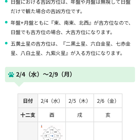
日盤における吉凶方位は、年盤や月盤は無視して日盤
だけで観た場合の吉凶方位です。
年盤+月盤ともに『東、南東、北西』が吉方位なので、
日盤でも吉方位の場合、大吉方位になります。
五黄土星の吉方位は、『二黒土星、六白金星、七赤金
星、八白土星、九紫火星』が入る方位になります。
2/4（水）～2/9（月）
日付
2/4（水）
2/5（木）
2/6（金）
十二支
酉
戌
亥