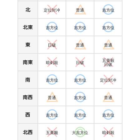
北
定位対冲
普通
吉方位
北東
吉方位
吉方位
吉方位
東
日破
普通
普通
南東
五黄殺
暗剣殺
日破
日破
南
吉方位
吉方位
定位対冲
南西
普通
吉方位
普通
西
吉方位
吉方位
吉方位
北西
五黄
殺
大吉方位
暗剣殺