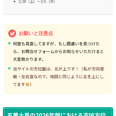
2/28（土）～3/5（木）
お願いと注意点
何度も見直してますが、もし間違いを見つけた
ら、お問合せフォームからお知らせいただけると
大変助かります。
当サイトの方位盤は、北が上です！（私が方向音
痴・左右盲なので、地図と同じように北を上にし
てます
）
五黄土星の2026年盤における吉凶方位