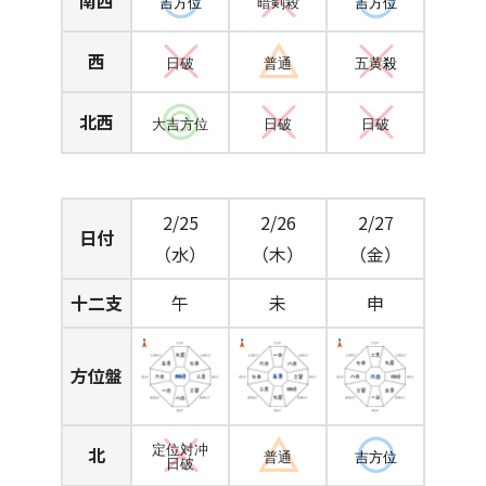
南西
吉方位
暗剣殺
吉方位
西
日破
普通
五黄
殺
北西
大吉方位
日破
日破
2/25
2/26
2/27
日付
（水）
（木）
（金）
十二支
午
未
申
方位盤
北
定位対冲
普通
吉方位
日破