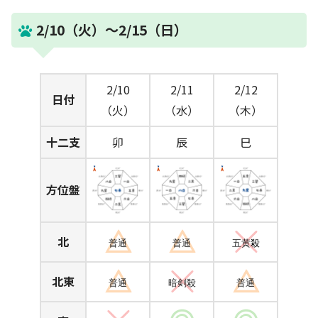
2/10（火）～2/15（日）
2/10
2/11
2/12
日付
（火）
（水）
（木）
十二支
卯
辰
巳
方位盤
北
普通
普通
五黄
殺
北東
普通
暗剣殺
普通