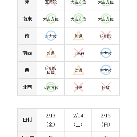
東
五黄
殺
大吉方位
大吉方位
南東
大吉方位
大吉方位
大吉方位
南
吉方位
普通
暗剣殺
南西
普通
五黄
殺
吉方位
西
暗剣殺
普通
吉方位
日破
北西
大吉方位
日破
日破
2/13
2/14
2/15
日付
（金）
（土）
（日）