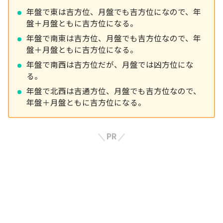
年盤で東は吉方位、月盤でも吉方位になので、年
盤＋月盤ともに吉方位になる。
年盤で南東は吉方位、月盤でも吉方位なので、年
盤＋月盤ともに吉方位になる。
年盤で南西は吉方位だが、月盤では凶方位にな
る。
年盤で北西は吉通方位、月盤でも吉方位なので、
年盤＋月盤ともに吉方位になる。
PR