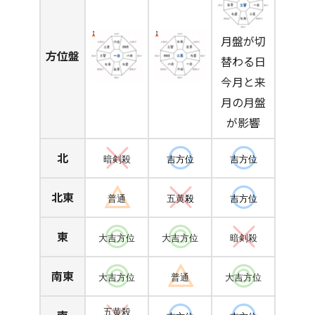
月盤が切
方位盤
替わる日
今月と来
月の月盤
が影響
北
暗剣殺
吉方位
吉方位
北東
普通
五黄
殺
吉方位
東
大吉方位
大吉方位
暗剣殺
南東
大吉方位
普通
大吉方位
五黄殺