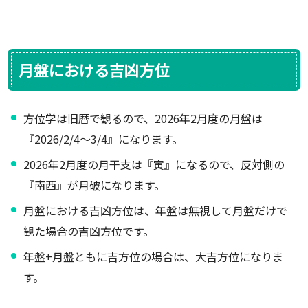
月盤における吉凶方位
方位学は旧暦で観るので、2026年2月度の月盤は
『2026/2/4～3/4』になります。
2026年2月度の月干支は『寅』になるので、反対側の
『南西』が月破になります。
月盤における吉凶方位は、年盤は無視して月盤だけで
観た場合の吉凶方位です。
年盤+月盤ともに吉方位の場合は、大吉方位になりま
す。