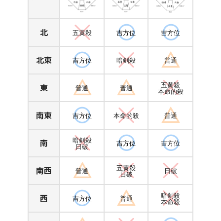
北
五黄殺
吉方位
吉方位
北東
吉方位
暗剣殺
普通
東
五黄殺
普通
普通
本命的殺
南東
吉方位
本命的殺
普通
南
暗剣殺
吉方位
吉方位
日破
南西
五黄殺
普通
日破
日破
西
暗剣殺
吉方位
普通
本命殺