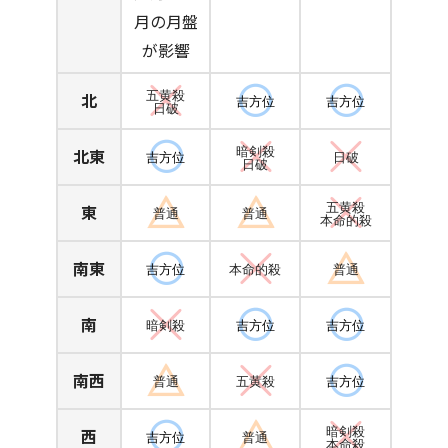
月の月盤
が影響
北
五黄殺
吉方位
吉方位
日破
北東
暗剣殺
吉方位
日破
日破
東
五黄殺
普通
普通
本命的殺
南東
吉方位
本命的殺
普通
南
暗剣殺
吉方位
吉方位
南西
普通
五黄殺
吉方位
西
暗剣殺
吉方位
普通
本命殺