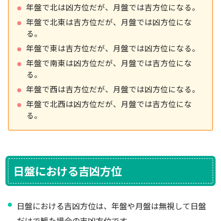
年盤で北は凶方位だが、月盤では吉方位になる。
年盤で北東は吉方位だが、月盤では凶方位にな
る。
年盤で東は吉方位だが、月盤では凶方位になる。
年盤で南東は凶方位だが、月盤では吉方位にな
る。
年盤で西は吉方位だが、月盤では凶方位になる。
年盤で北西は凶方位だが、月盤では吉方位にな
る。
日盤における吉凶方位
日盤における吉凶方位は、年盤や月盤は無視して日盤
だけで観た場合の吉凶方位です。