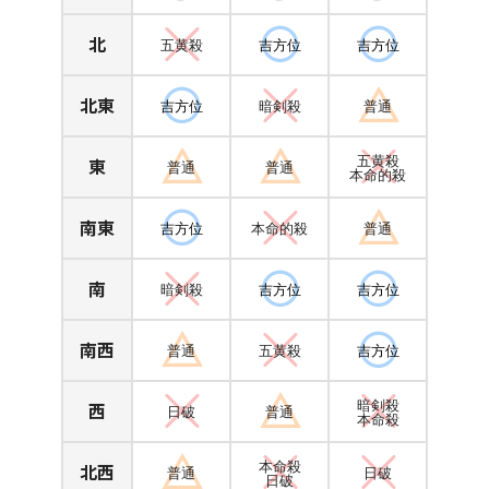
北
五黄殺
吉方位
吉方位
北東
吉方位
暗剣殺
普通
東
五黄殺
普通
普通
本命的殺
南東
吉方位
本命的殺
普通
南
暗剣殺
吉方位
吉方位
南西
普通
五黄殺
吉方位
西
暗剣殺
日破
普通
本命殺
北西
本命殺
普通
日破
日破