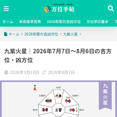
ホーム
本命星早見表
2026年度の吉凶方位
方位学の基本
ホーム
2026年度の吉凶方位
九紫火星
九紫火星｜2026年7月7日～8月6日の吉方
位・凶方位
2026年3月10日
2026年8月7日