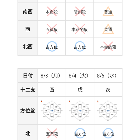
南西
本命殺
暗剣殺
普通
西
五黄殺
本命的殺
普通
北西
吉方位
吉方位
本命的殺
日付
8/3（月）
8/4（火）
8/5（水）
十二支
酉
戌
亥
方位盤
北
五黄殺
吉方位
吉方位