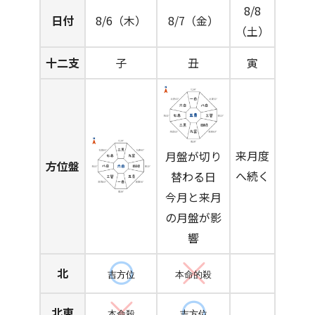
8/8
日付
8/6（木）
8/7（金）
（土）
十二支
子
丑
寅
来月度
月盤が切り
方位盤
へ続く
替わる日
今月と来月
の月盤が影
響
北
吉方位
本命的殺
北東
本命殺
吉方位