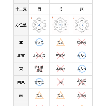
十二支
酉
戌
亥
方位盤
北
吉方位
普通
暗剣殺
北東
本命的殺
五黄殺
吉方位
東
暗剣殺
本命殺
吉方位
日破
南東
本命殺
吉方位
日破
日破
南
普通
普通
五黄殺