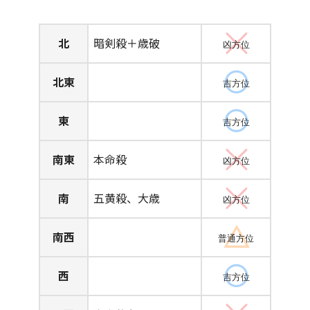
北
暗剣殺＋歳破
凶方位
北東
吉方位
東
吉方位
南東
本命殺
凶方位
南
五黄殺、大歳
凶方位
南西
普通方位
西
吉方位