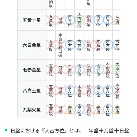
的
殺
殺
大
五
吉
暗
吉
吉
日
吉
普
五黄土星
黄
方
剣
方
方
破
方
通
殺
位
殺
位
位
位
本
命
五
吉
吉
暗
本
吉
吉
的
六白金星
黄
方
方
剣
命
方
方
殺
殺
位
位
殺
殺
位
位
日
破
本
大
五
本
吉
暗
吉
日
命
吉
七赤金星
黄
命
方
剣
方
破
的
方
殺
殺
位
殺
位
殺
位
本
五
吉
本
暗
吉
吉
日
命
八白土星
黄
方
命
剣
方
方
破
的
殺
位
殺
殺
位
位
殺
五
吉
暗
吉
日
普
普
普
九紫火星
黄
方
剣
方
破
通
通
通
殺
位
殺
位
日盤における『大吉方位』とは、 年盤
月盤
日盤