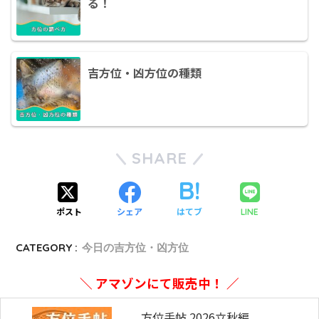
る！
吉方位・凶方位の種類
SHARE
ポスト
シェア
はてブ
LINE
CATEGORY :
今日の吉方位・凶方位
＼ アマゾンにて販売中！ ／
方位手帖 2026立秋編