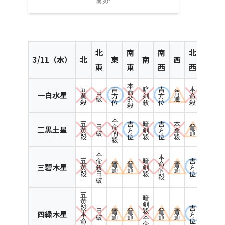
北
南
南
北
3/11（水）
北
東
南
西
東
東
西
西
本
五
吉
暗
吉
本
日
命
普
一白水星
黄
方
剣
方
命
破
的
通
殺
位
殺
位
殺
殺
本
五
吉
暗
吉
本
日
命
普
二黒土星
黄
方
剣
方
命
破
的
通
殺
位
殺
位
殺
殺
本
本
五
暗
吉
命
普
普
命
普
三碧木星
黄
剣
方
殺
通
通
的
通
殺
殺
位
日
殺
破
五
暗
黄
剣
吉
殺
日
普
普
殺
普
普
四緑木星
方
本
破
通
通
本
通
通
位
命
命