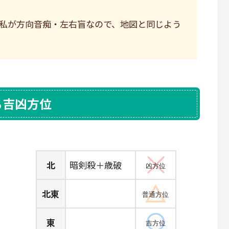
私が方向音痴・左右盲なので、地図と同じよう
る吉凶方位
北
暗剣殺＋歳破
凶方位
北東
普通方位
東
吉方位