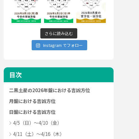
さらに読み込む
Instagram でフォロー
目次
二黒土星の2026年盤における吉凶方位
月盤における吉凶方位
日盤における吉凶方位
4/5（日）～4/10（金）
4/11（土）～4/16（木）