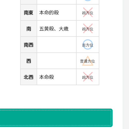
南東
本命的殺
凶方位
南
五黄殺、大歳
凶方位
南西
吉方位
西
普通方位
北西
本命殺
凶方位