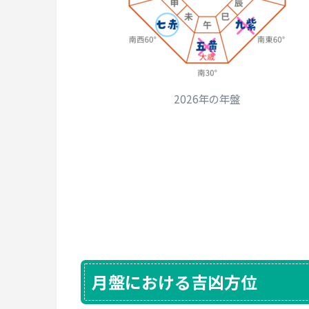
2026年の年盤
月盤における吉凶方位