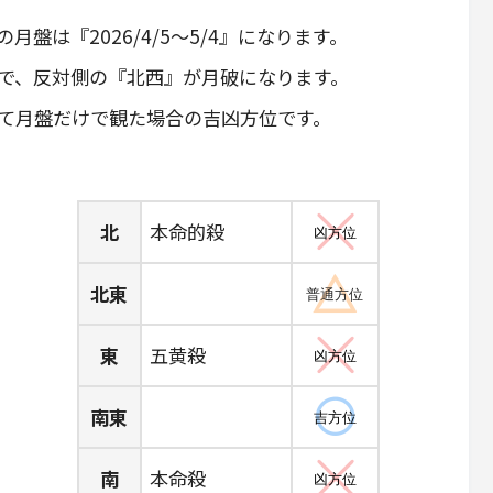
月盤は『2026/4/5～5/4』になります。
ので、反対側の『北西』が月破になります。
て月盤だけで観た場合の吉凶方位です。
北
本命的殺
凶方位
北東
普通方位
東
五黄殺
凶方位
南東
吉方位
南
本命殺
凶方位