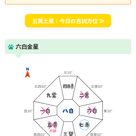
五黄土星｜今日の吉凶方位
六白金星