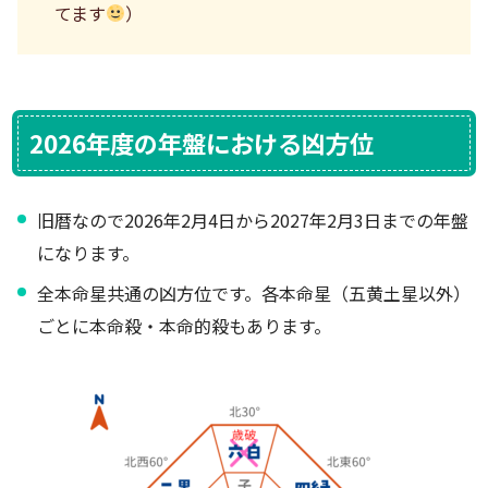
てます
）
2026年度の年盤における凶方位
旧暦なので2026年2月4日から2027年2月3日までの年盤
になります。
全本命星共通の凶方位です。各本命星（五黄土星以外）
ごとに本命殺・本命的殺もあります。