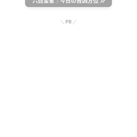
六白金星｜今日の吉凶方位
PR