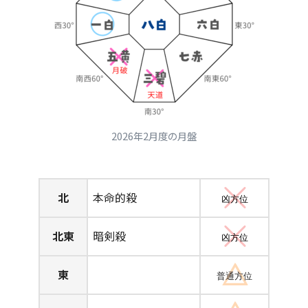
2026年2月度の月盤
北
本命的殺
凶方位
北東
暗剣殺
凶方位
東
普通方位