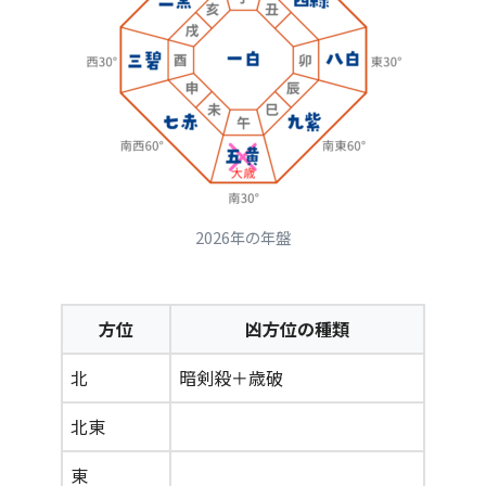
2026年の年盤
方位
凶方位の種類
北
暗剣殺＋歳破
北東
東