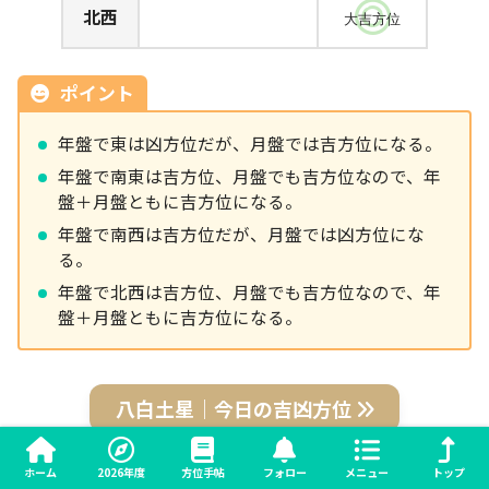
北西
大吉方位
ポイント
年盤で東は凶方位だが、月盤では吉方位になる。
年盤で南東は吉方位、月盤でも吉方位なので、年
盤＋月盤ともに吉方位になる。
年盤で南西は吉方位だが、月盤では凶方位にな
る。
年盤で北西は吉方位、月盤でも吉方位なので、年
盤＋月盤ともに吉方位になる。
八白土星｜今日の吉凶方位
ホーム
2026年度
方位手帖
フォロー
メニュー
トップ