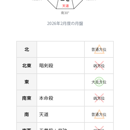
2026年2月度の月盤
北
普通方位
北東
暗剣殺
凶方位
東
大吉方位
南東
本命殺
凶方位
南
天道
普通方位