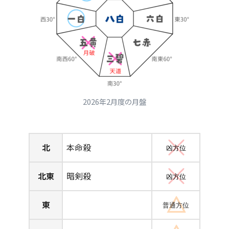
2026年2月度の月盤
北
本命殺
凶方位
北東
暗剣殺
凶方位
東
普通方位