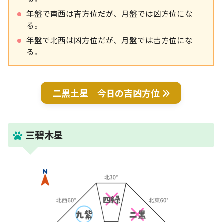
年盤で南西は吉方位だが、月盤では凶方位にな
る。
年盤で北西は凶方位だが、月盤では吉方位にな
る。
二黒土星｜今日の吉凶方位
三碧木星