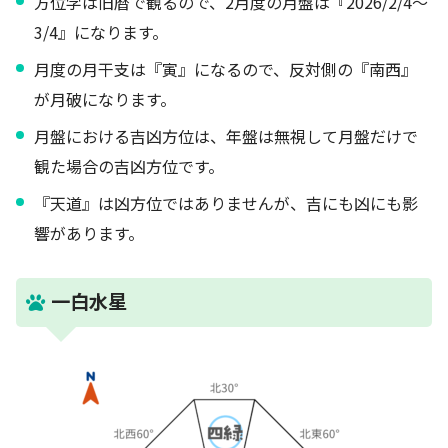
方位学は旧暦で観るので、2月度の月盤は『2026/2/4～
3/4』になります。
月度の月干支は『寅』になるので、反対側の『南西』
が月破になります。
月盤における吉凶方位は、年盤は無視して月盤だけで
観た場合の吉凶方位です。
『天道』は凶方位ではありませんが、吉にも凶にも影
響があります。
一白水星