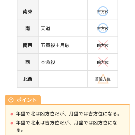
南東
吉方位
南
天道
吉方位
南西
五黄殺＋月破
凶方位
西
本命殺
凶方位
北西
普通方位
ポイント
年盤で北は凶方位だが、月盤では吉方位になる。
年盤で北東は吉方位だが、月盤では凶方位にな
る。