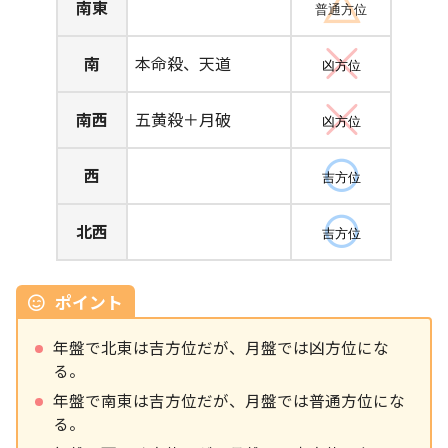
南東
普通方位
南
本命殺、天道
凶方位
南西
五黄殺＋月破
凶方位
西
吉方位
北西
吉方位
ポイント
年盤で北東は吉方位だが、月盤では凶方位にな
る。
年盤で南東は吉方位だが、月盤では普通方位にな
る。