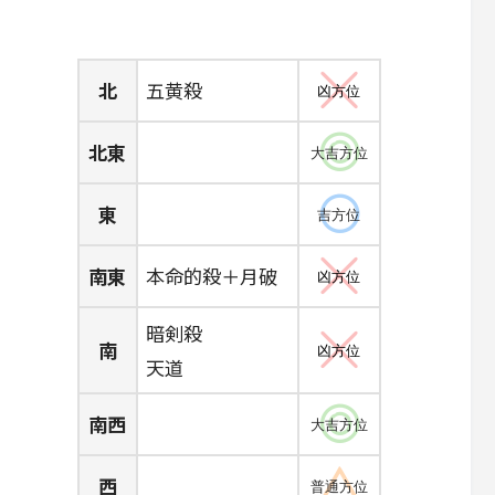
北
五黄殺
凶方位
北東
大吉方位
東
吉方位
南東
本命的殺＋月破
凶方位
暗剣殺
南
凶方位
天道
南西
大吉方位
西
普通方位