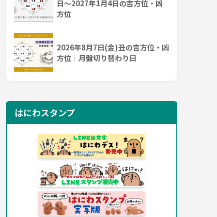
日～2027年1月4日の吉方位・凶
方位
2026年8月7日(金)丑の吉方位・凶
方位｜月盤切り替わり日
はにわスタンプ