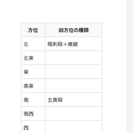
方位
凶方位の種類
北
暗剣殺＋歳破
北東
東
南東
南
五黄殺
南西
西