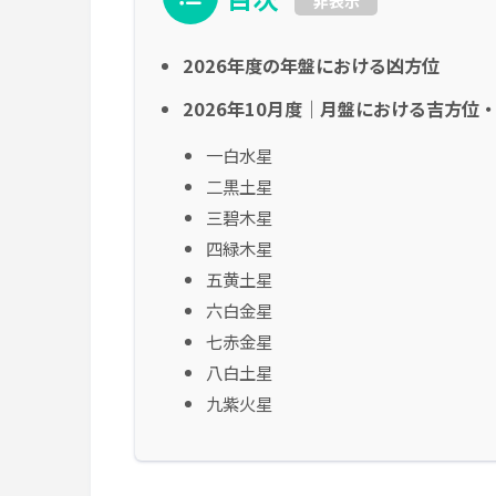
非表示
2026年度の年盤における凶方位
2026年10月度｜月盤における吉方位
一白水星
二黒土星
三碧木星
四緑木星
五黄土星
六白金星
七赤金星
八白土星
九紫火星